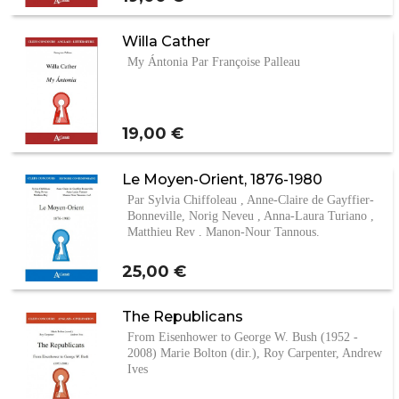
Willa Cather
My Ántonia Par Françoise Palleau
Prix
19,00 €
Le Moyen-Orient, 1876-1980
Par Sylvia Chiffoleau , Anne-Claire de Gayffier-
Bonneville, Norig Neveu , Anna-Laura Turiano ,
Matthieu Rey , Manon-Nour Tannous.
Prix
25,00 €
The Republicans
From Eisenhower to George W. Bush (1952 -
2008) Marie Bolton (dir.), Roy Carpenter, Andrew
Ives