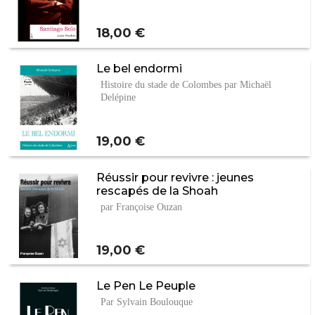
Prix
18,00 €
Le bel endormi
Histoire du stade de Colombes par Michaël
Delépine
Prix
19,00 €
Réussir pour revivre : jeunes
rescapés de la Shoah
par Françoise Ouzan
Prix
19,00 €
Le Pen Le Peuple
Par Sylvain Boulouque