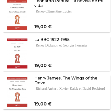
Leonardo Padura, La novela de mi
vida
Renée-Clémentine Lucien
Prix
19,00 €
La BBC 1922-1995
Renée Dickason et Georges Fournier
Prix
19,00 €
Henry James, The Wings of the
Dove
Richard Anker , Xavier Kalck et David Reckford
Prix
19,00 €