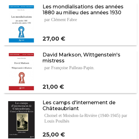
Les mondialisations des années
1880 au milieu des années 1930
par Clément Fabre
Prix
27,00 €
David Markson, Wittgenstein's
mistress
par Françoise Palleau-Papin.
Prix
21,00 €
Les camps d'internement de
Châteaubriant
Choisel et Moisdon-la-Rivière (1940-1945) par
Louis Poulhès
Prix
25,00 €