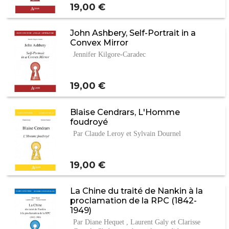
Prix
19,00 €
John Ashbery, Self-Portrait in a
Convex Mirror
Jennifer Kilgore-Caradec
Prix
19,00 €
Blaise Cendrars, L'Homme
foudroyé
Par Claude Leroy et Sylvain Dournel
Prix
19,00 €
La Chine du traité de Nankin à la
proclamation de la RPC (1842-
1949)
Par Diane Hequet , Laurent Galy et Clarisse