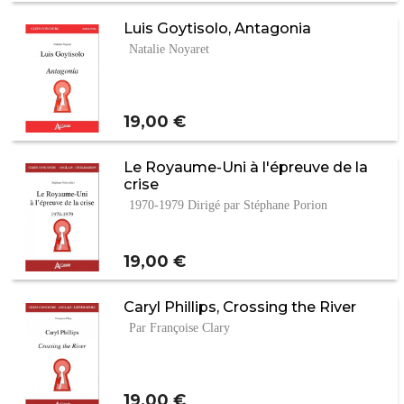
Luis Goytisolo, Antagonia
Natalie Noyaret
Prix
19,00 €
Le Royaume-Uni à l'épreuve de la
crise
1970-1979 Dirigé par Stéphane Porion
Prix
19,00 €
Caryl Phillips, Crossing the River
Par Françoise Clary
Prix
19,00 €