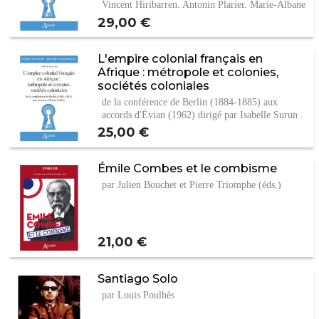
Vincent Hiribarren, Antonin Plarier, Marie-Albane
de…
Prix
29,00 €
L'empire colonial français en
Afrique : métropole et colonies,
sociétés coloniales
de la conférence de Berlin (1884-1885) aux
accords d'Évian (1962) dirigé par Isabelle Surun .
Prix
25,00 €
Émile Combes et le combisme
par Julien Bouchet et Pierre Triomphe (éds.)
Prix
21,00 €
Santiago Solo
par Louis Poulhès