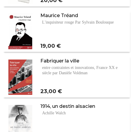
Prix
20,00 €
Maurice Tréand
L'inquisiteur rouge Par Sylvain Boulouque
Prix
19,00 €
Fabriquer la ville
entre contraintes et innovations, France XX e
siècle par Danièle Voldman
Prix
23,00 €
1914, un destin alsacien
Achille Walch