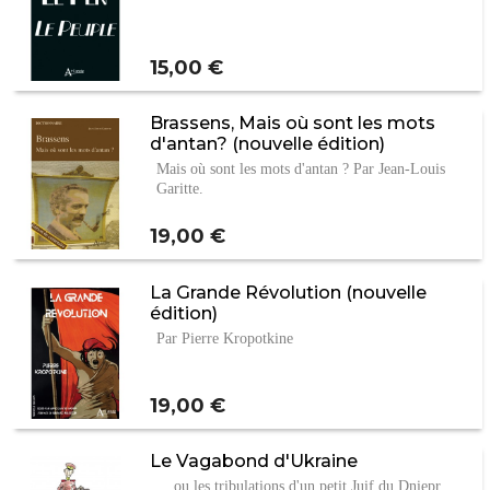
Prix
15,00 €
Brassens, Mais où sont les mots
d'antan? (nouvelle édition)
Mais où sont les mots d'antan ? Par Jean-Louis
Garitte.
Prix
19,00 €
La Grande Révolution (nouvelle
édition)
Par Pierre Kropotkine
Prix
19,00 €
Le Vagabond d'Ukraine
... ou les tribulations d'un petit Juif du Dniepr