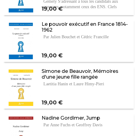
Gemely S'adressant à tous les candidats aux
concours, notamment ceux des ENS, Clefs
Prix
19,00 €
concours…
Le pouvoir exécutif en France 1814-
1962
Par Julien Bouchet et Cédric Francille
Prix
19,00 €
Simone de Beauvoir, Mémoires
d'une jeune fille rangée
Laetitia Hanin et Laure Himy-Pieri
Prix
19,00 €
Nadine Gordimer, Jump
Par Anne Fuchs et Geoffrey Davis