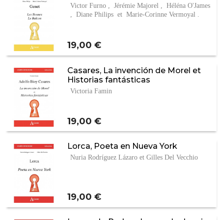
Victor Furno , Jérémie Majorel , Héléna O'James
, Diane Philips et Marie-Corinne Vermoyal .
Prix
19,00 €
Casares, La invención de Morel et
Historias fantásticas
Victoria Famin
Prix
19,00 €
Lorca, Poeta en Nueva York
Nuria Rodríguez Lázaro et Gilles Del Vecchio
Prix
19,00 €