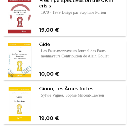
Fresh perspectives on the UK in
crisis
1970 - 1979 Dirigé par Stéphane Porion
Prix
19,00 €
Gide
Les Faux-monnayeurs Journal des Faux-
monnayeurs Contribution de Alain Goulet
Prix
10,00 €
Giono, Les Âmes fortes
Sylvie Vignes, Sophie Milcent-Lawson
Prix
19,00 €