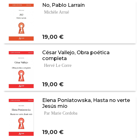
No, Pablo Larraín
Michèle Arrué
Prix
19,00 €
César Vallejo, Obra poética
completa
Hervé Le Corre
Prix
19,00 €
Elena Poniatowska, Hasta no verte
Jesús mío
Par Marie Cordoba
Prix
19,00 €