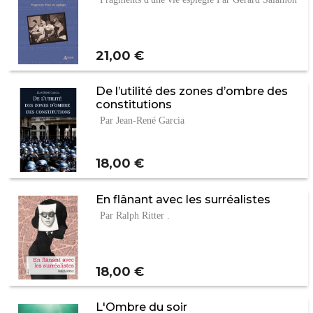
Prix
21,00 €
De l’utilité des zones d’ombre des
constitutions
Par Jean-René Garcia
Prix
18,00 €
En flânant avec les surréalistes
Par Ralph Ritter .
Prix
18,00 €
L'Ombre du soir