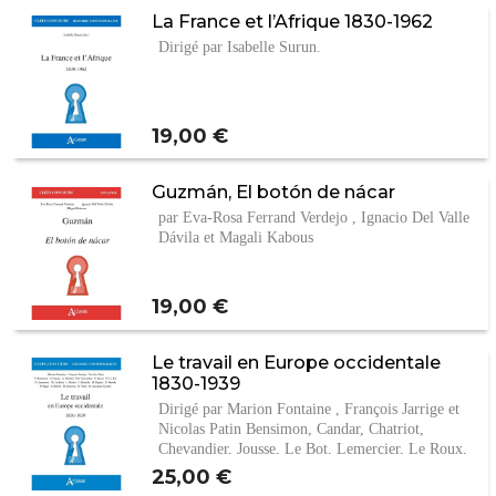
La France et l’Afrique 1830-1962
Dirigé par Isabelle Surun.
Prix
19,00 €
Guzmán, El botón de nácar
par Eva-Rosa Ferrand Verdejo , Ignacio Del Valle
Dávila et Magali Kabous
Prix
19,00 €
Le travail en Europe occidentale
1830-1939
Dirigé par Marion Fontaine , François Jarrige et
Nicolas Patin Bensimon, Candar, Chatriot,
Chevandier, Jousse, Le Bot, Lemercier, Le Roux,
…
Prix
25,00 €