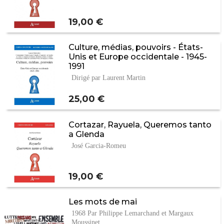
Prix
19,00 €
Culture, médias, pouvoirs - États-
Unis et Europe occidentale - 1945-
1991
Dirigé par Laurent Martin
Prix
25,00 €
Cortazar, Rayuela, Queremos tanto
a Glenda
José Garcia-Romeu
Prix
19,00 €
Les mots de mai
1968 Par Philippe Lemarchand et Margaux
Moussinet