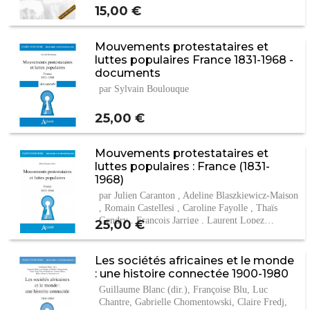
Prix
15,00 €
Mouvements protestataires et
luttes populaires France 1831-1968 -
documents
par Sylvain Boulouque
Prix
25,00 €
Mouvements protestataires et
luttes populaires : France (1831-
1968)
par Julien Caranton , Adeline Blaszkiewicz-Maison
, Romain Castellesi , Caroline Fayolle , Thaïs
Gendry , François Jarrige , Laurent Lopez…
Prix
25,00 €
Les sociétés africaines et le monde
: une histoire connectée 1900-1980
Guillaume Blanc (dir.), Françoise Blu, Luc
Chantre, Gabrielle Chomentowski, Claire Fredj,