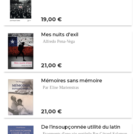
Prix
19,00 €
Mes nuits d'exil
Alfredo Pena-Vega
Prix
21,00 €
Mémoires sans mémoire
Par Elise Marienstras
Prix
21,00 €
De l’insoupçonnée utilité du latin
Fragments d'une vie espiègle Par Gérard Salamon