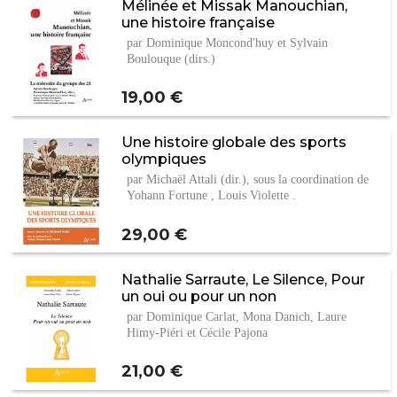
Mélinée et Missak Manouchian,
une histoire française
par Dominique Moncond'huy et Sylvain
Boulouque (dirs.)
Prix
19,00 €
Une histoire globale des sports
olympiques
par Michaël Attali (dir.), sous la coordination de
Yohann Fortune , Louis Violette .
Prix
29,00 €
Nathalie Sarraute, Le Silence, Pour
un oui ou pour un non
par Dominique Carlat, Mona Danich, Laure
Himy-Piéri et Cécile Pajona
Prix
21,00 €