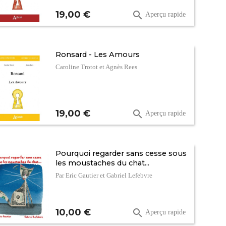
Prix
19,00 €

Aperçu rapide
Ronsard - Les Amours
Caroline Trotot et Agnès Rees
Prix
19,00 €

Aperçu rapide
Pourquoi regarder sans cesse sous
les moustaches du chat...
Par Eric Gautier et Gabriel Lefebvre
Prix
10,00 €

Aperçu rapide