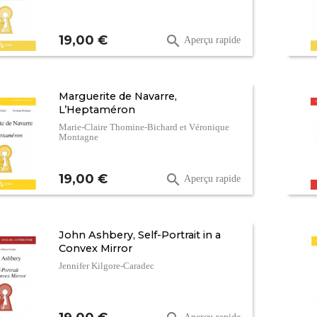
Prix
19,00 €

Aperçu rapide
Marguerite de Navarre,
L’Heptaméron
Marie-Claire Thomine-Bichard et Véronique
Montagne
Prix
19,00 €

Aperçu rapide
John Ashbery, Self-Portrait in a
Convex Mirror
Jennifer Kilgore-Caradec
Prix