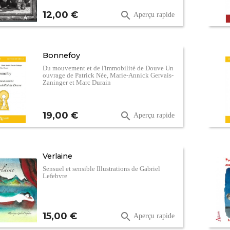
Prix
12,00 €

Aperçu rapide
Bonnefoy
Du mouvement et de l'immobilité de Douve Un
ouvrage de Patrick Née, Marie-Annick Gervais-
Zaninger et Marc Durain
Prix
19,00 €

Aperçu rapide
Verlaine
Sensuel et sensible Illustrations de Gabriel
Lefebvre
Prix
15,00 €

Aperçu rapide