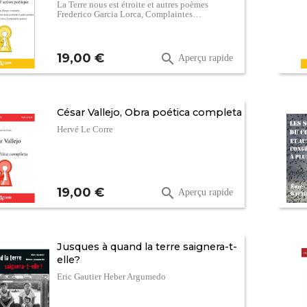
La Terre nous est étroite et autres poèmes
Frederico Garcia Lorca, Complaintes…
Prix
19,00 €

Aperçu rapide
César Vallejo, Obra poética completa
Hervé Le Corre
Prix
19,00 €

Aperçu rapide
Jusques à quand la terre saignera-t-
elle?
Eric Gautier Heber Argumedo