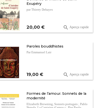
Exupéry
par Thierry Dehayes
Prix
20,00 €

Aperçu rapide
Paroles bouddhistes
Par Emmanuel Lair
Prix
19,00 €

Aperçu rapide
Formes de l’amour. Sonnets de la
modernité
Elizabeth Browning, Sonnets portugais ; Pablo
Neruda, La Centaine d’amou r ; Pier Paolo