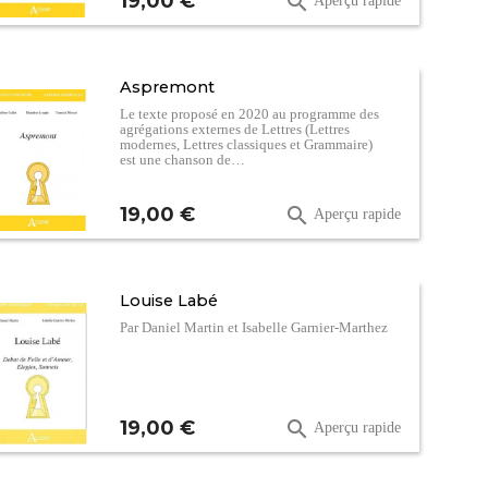
19,00 €

Aperçu rapide
Aspremont
Le texte proposé en 2020 au programme des
agrégations externes de Lettres (Lettres
modernes, Lettres classiques et Grammaire)
est une chanson de…
Prix
19,00 €

Aperçu rapide
Louise Labé
Par Daniel Martin et Isabelle Garnier-Marthez
Prix
19,00 €

Aperçu rapide