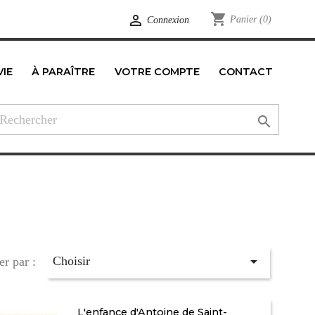
shopping_cart

Panier
(0)
Connexion
VIE
À PARAÎTRE
VOTRE COMPTE
CONTACT
edIn


Choisir
er par :
L'enfance d'Antoine de Saint-