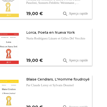
Pasolini, Sonnets Frédéric Weinmann ,…
Prix
19,00 €

Aperçu rapide
Lorca, Poeta en Nueva York
Nuria Rodríguez Lázaro et Gilles Del Vecchio
Prix
19,00 €

Aperçu rapide
Blaise Cendrars, L'Homme foudroyé
Par Claude Leroy et Sylvain Dournel
Prix