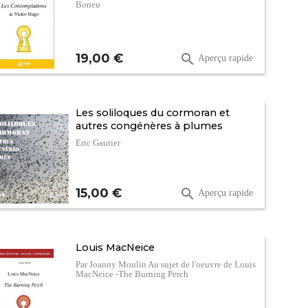
Boneu
Prix
19,00 €

Aperçu rapide
Les soliloques du cormoran et
autres congénères à plumes
Eric Gautier
Prix
15,00 €

Aperçu rapide
Louis MacNeice
Par Joanny Moulin Au sujet de l'oeuvre de Louis
MacNeice -The Burning Perch