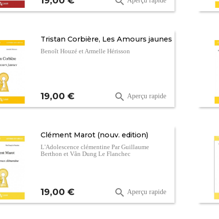
19,00 €

Aperçu rapide
Tristan Corbière, Les Amours jaunes
Benoît Houzé et Armelle Hérisson
Prix
19,00 €

Aperçu rapide
Clément Marot (nouv. edition)
L'Adolescence clémentine Par Guillaume
Berthon et Vân Dung Le Flanchec
Prix
19,00 €

Aperçu rapide