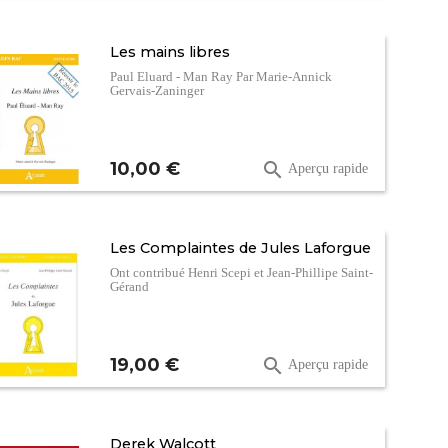
Les mains libres
Paul Eluard - Man Ray Par Marie-Annick
Gervais-Zaninger
Prix
10,00 €

Aperçu rapide
Les Complaintes de Jules Laforgue
Ont contribué Henri Scepi et Jean-Phillipe Saint-
Gérand
Prix
19,00 €

Aperçu rapide
Derek Walcott