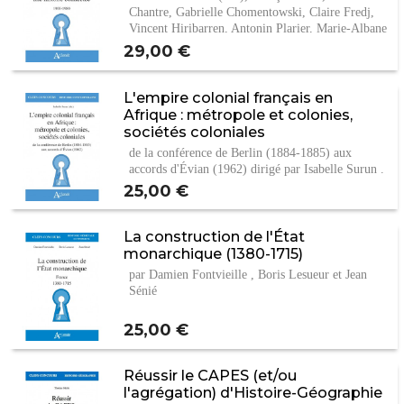
Chantre, Gabrielle Chomentowski, Claire Fredj,
Vincent Hiribarren, Antonin Plarier, Marie-Albane
de…
Prix
29,00 €
L'empire colonial français en
Afrique : métropole et colonies,
sociétés coloniales
de la conférence de Berlin (1884-1885) aux
accords d'Évian (1962) dirigé par Isabelle Surun .
Prix
25,00 €
La construction de l'État
monarchique (1380-1715)
par Damien Fontvieille , Boris Lesueur et Jean
Sénié
Prix
25,00 €
Réussir le CAPES (et/ou
l'agrégation) d'Histoire-Géographie