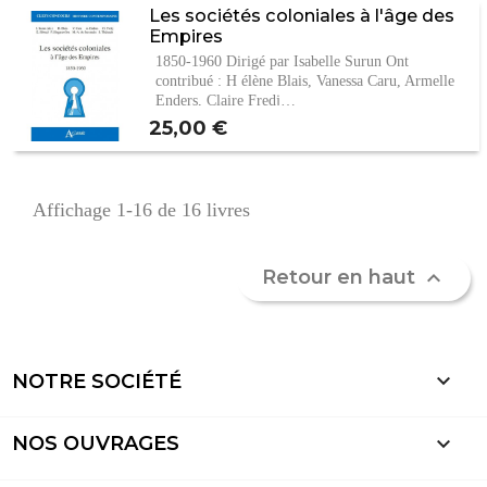
Les sociétés coloniales à l'âge des
Empires
1850-1960 Dirigé par Isabelle Surun Ont
contribué : H élène Blais, Vanessa Caru, Armelle
Enders, Claire Fredj…
Prix
25,00 €
Affichage 1-16 de 16 livres
Retour en haut


NOTRE SOCIÉTÉ

NOS OUVRAGES