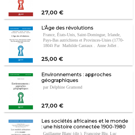
Prix
27,00 €
L’Âge des révolutions
France, États-Unis, Saint-Domingue, Irlande,
Pays-Bas autrichiens et Provinces-Unies (1770-
1804) Par Mathilde Capiaux , Anne Jollet ,
Boris…
Prix
25,00 €
Environnements : approches
géographiques
par Delphine Gramond
Prix
27,00 €
Les sociétés africaines et le monde
: une histoire connectée 1900-1980
Guillaume Blanc (dir.), Françoise Blu, Luc