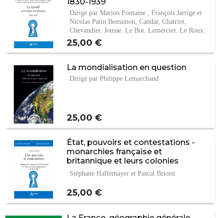
1830-1939
Dirigé par Marion Fontaine , François Jarrige et
Nicolas Patin Bensimon, Candar, Chatriot,
Chevandier, Jousse, Le Bot, Lemercier, Le Roux,
…
Prix
25,00 €
La mondialisation en question
Dirigé par Philippe Lemarchand
Prix
25,00 €
État, pouvoirs et contestations -
monarchies française et
britannique et leurs colonies
américaines
Stéphane Haffemayer et Pascal Brioist
Prix
25,00 €
La France, géographie générale