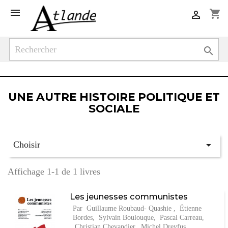

shopping_cart


UNE AUTRE HISTOIRE POLITIQUE ET
SOCIALE

Choisir
Affichage 1-1 de 1 livres
Les jeunesses communistes
Par Guillaume Roubaud- Quashie , Étienne
Bordes, Sylvain Boulouque, Pascal Carreau,
Christian Chevandier, Michel Dreyfus,…