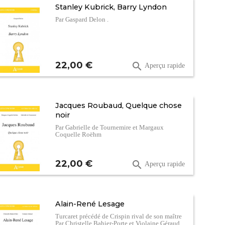
Stanley Kubrick, Barry Lyndon
Par Gaspard Delon .
Prix
22,00 €

Aperçu rapide
Jacques Roubaud, Quelque chose
noir
Par Gabrielle de Tournemire et Margaux
Coquelle Roëhm
Prix
22,00 €

Aperçu rapide
Alain-René Lesage
Turcaret précédé de Crispin rival de son maître
Par Christelle Bahier-Porte et Violaine Géraud