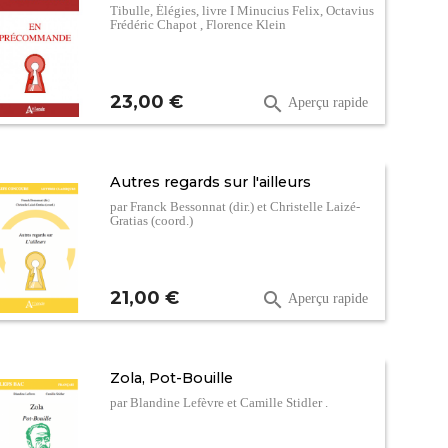
Tibulle, Élégies, livre I Minucius Felix, Octavius
Frédéric Chapot , Florence Klein
Prix
23,00 €

Aperçu rapide
Autres regards sur l'ailleurs
par Franck Bessonnat (dir.) et Christelle Laizé-
Gratias (coord.)
Prix
21,00 €

Aperçu rapide
Zola, Pot-Bouille
par Blandine Lefèvre et Camille Stidler .