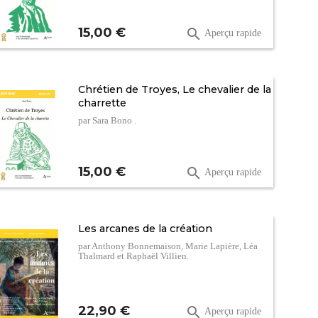
Prix
15,00 €

Aperçu rapide
Chrétien de Troyes, Le chevalier de la
charrette
par Sara Bono .
Prix
15,00 €

Aperçu rapide
Les arcanes de la création
par Anthony Bonnemaison, Marie Lapière, Léa
Thalmard et Raphaël Villien.
Prix
22,90 €

Aperçu rapide