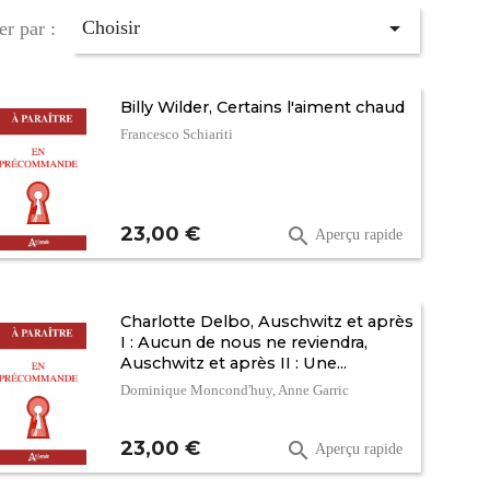

Choisir
er par :
Billy Wilder, Certains l'aiment chaud
Francesco Schiariti
Prix
23,00 €

Aperçu rapide
Charlotte Delbo, Auschwitz et après
I : Aucun de nous ne reviendra,
Auschwitz et après II : Une...
Dominique Moncond'huy, Anne Garric
Prix
23,00 €

Aperçu rapide