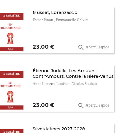
Musset, Lorenzaccio
Esther Pinon , Emmanuelle Calvisi.
Prix
23,00 €

Aperçu rapide
Étienne Jodelle, Les Amours :
Contr'Amours, Contre la Riere-Venus
Anne Lemerre-Louërat , Nicolas Souhait
Prix
23,00 €

Aperçu rapide
Silves latines 2027-2028