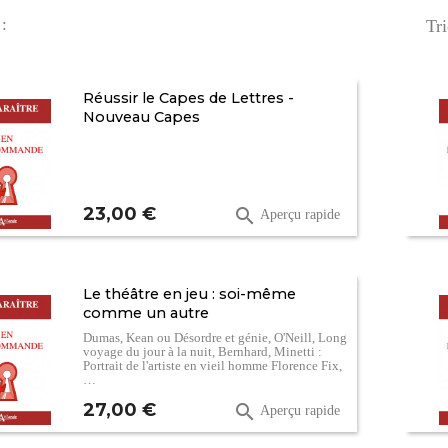
 :
Tri
Réussir le Capes de Lettres -
Nouveau Capes
Prix
23,00 €

Aperçu rapide
Le théâtre en jeu : soi-même
comme un autre
Dumas, Kean ou Désordre et génie, O'Neill, Long
voyage du jour à la nuit, Bernhard, Minetti :
Portrait de l'artiste en vieil homme Florence Fix,
…
Prix
27,00 €

Aperçu rapide