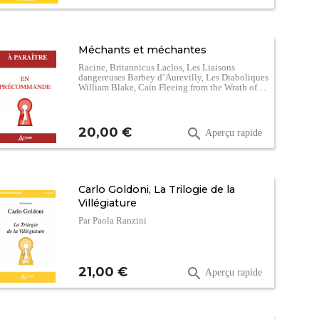
Méchants et méchantes
Racine, Britannicus Laclos, Les Liaisons
dangereuses Barbey d’Aurevilly, Les Diaboliques
William Blake, Caïn Fleeing from the Wrath of…
Prix
20,00 €

Aperçu rapide
Carlo Goldoni, La Trilogie de la
Villégiature
Par Paola Ranzini
Prix
21,00 €

Aperçu rapide