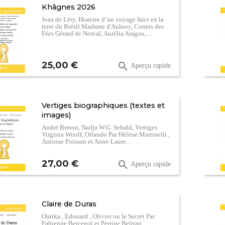
Khâgnes 2026
Jean de Léry, Histoire d’un voyage faict en la
terre du Brésil Madame d'Aulnoy, Contes des
Fées Gérard de Nerval, Aurélia Aragon,…
Prix
25,00 €

Aperçu rapide
Vertiges biographiques (textes et
images)
André Breton, Nadja W.G. Sebald, Vertiges
Virginia Woolf, Orlando Par Hélène Martinelli ,
Antoine Poisson et Anne-Laure…
Prix
27,00 €

Aperçu rapide
Claire de Duras
Ourika , Édouard , Olivier ou le Secret Par
Fabienne Bercegol et Perrine Beltran