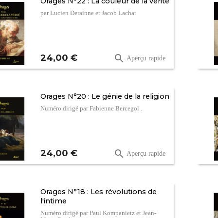
Orages N°22 : La couleur de la vérité
par Lucien Derainne et Jacob Lachat
Prix
24,00 €

Aperçu rapide
Orages N°20 : Le génie de la religion
Numéro dirigé par Fabienne Bercegol .
Prix
24,00 €

Aperçu rapide
Orages N°18 : Les révolutions de
l'intime
Numéro dirigé par Paul Kompanietz et Jean-