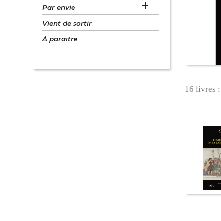

Par envie
Vient de sortir
À paraître
16 livres :