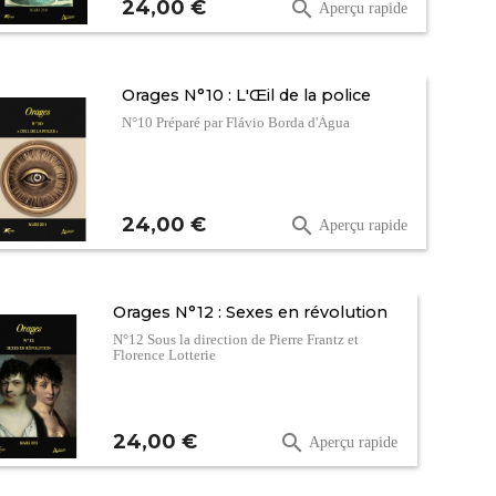
Prix
24,00 €

Aperçu rapide
Orages N°10 : L'Œil de la police
N°10 Préparé par Flávio Borda d'Água
Prix
24,00 €

Aperçu rapide
Orages N°12 : Sexes en révolution
N°12 Sous la direction de Pierre Frantz et
Florence Lotterie
Prix
24,00 €

Aperçu rapide