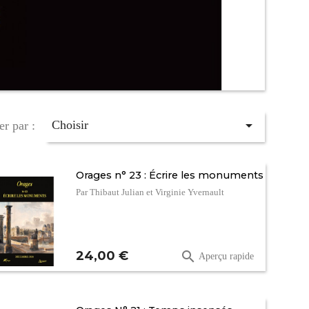

Choisir
er par :
Orages n° 23 : Écrire les monuments
Par Thibaut Julian et Virginie Yvernault
Prix
24,00 €

Aperçu rapide