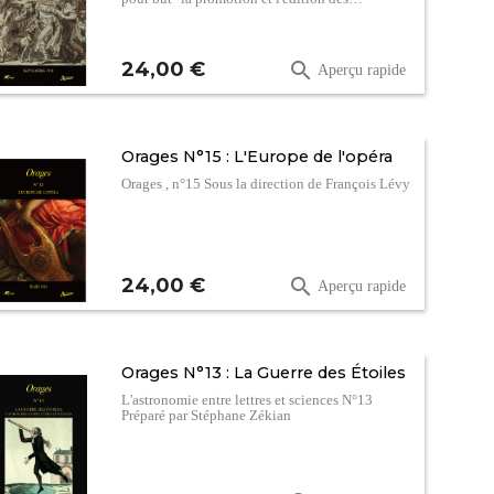
Prix
24,00 €

Aperçu rapide
Orages N°15 : L'Europe de l'opéra
Orages , n°15 Sous la direction de François Lévy
Prix
24,00 €

Aperçu rapide
Orages N°13 : La Guerre des Étoiles
L'astronomie entre lettres et sciences N°13
Préparé par Stéphane Zékian