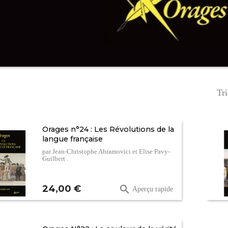
Tri
Orages n°24 : Les Révolutions de la
langue française
par Jean-Christophe Abramovici et Elise Pavy-
Guilbert .
Prix
24,00 €

Aperçu rapide