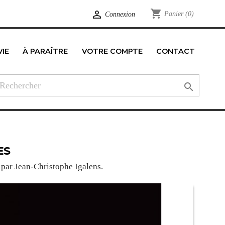
shopping_cart

Panier
(0)
Connexion
VIE
À PARAÎTRE
VOTRE COMPTE
CONTACT
edIn

ES
 par Jean-Christophe Igalens.