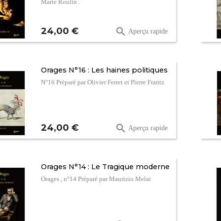
Marie Roulin .
Prix
24,00 €

Aperçu rapide
Orages N°16 : Les haines politiques
N°16 Préparé par Olivier Ferret et Pierre Frantz
Prix
24,00 €

Aperçu rapide
Orages N°14 : Le Tragique moderne
Orages , n°14 Préparé par Maurizio Melai