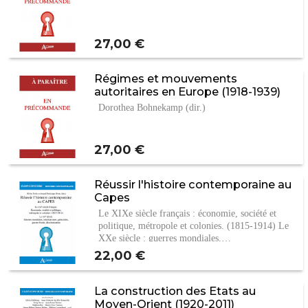
Prix
27,00 €
Régimes et mouvements
autoritaires en Europe (1918-1939)
Dorothea Bohnekamp (dir.)
Prix
27,00 €
Réussir l'histoire contemporaine au
Capes
Le XIXe siècle français : économie, société et
politique, métropole et colonies. (1815-1914) Le
XXe siècle : guerres mondiales,…
Prix
22,00 €
La construction des Etats au
Moyen-Orient (1920-2011)