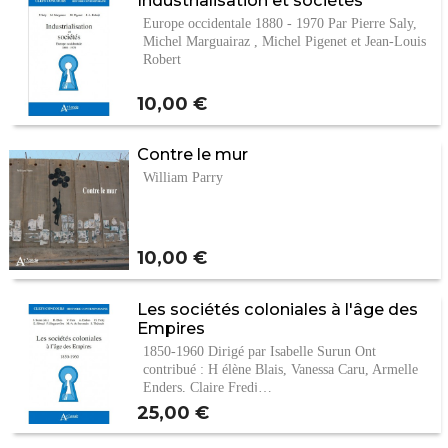
Europe occidentale 1880 - 1970 Par Pierre Saly,
Michel Marguairaz , Michel Pigenet et Jean-Louis
Robert
Prix
10,00 €
Contre le mur
William Parry
Prix
10,00 €
Les sociétés coloniales à l'âge des
Empires
1850-1960 Dirigé par Isabelle Surun Ont
contribué : H élène Blais, Vanessa Caru, Armelle
Enders, Claire Fredj…
Prix
25,00 €