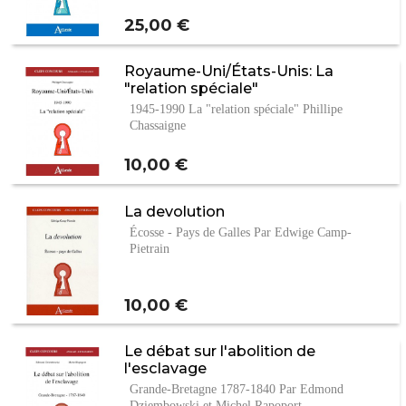
Prix
25,00 €
Royaume-Uni/États-Unis: La
"relation spéciale"
1945-1990 La "relation spéciale" Phillipe
Chassaigne
Prix
10,00 €
La devolution
Écosse - Pays de Galles Par Edwige Camp-
Pietrain
Prix
10,00 €
Le débat sur l'abolition de
l'esclavage
Grande-Bretagne 1787-1840 Par Edmond
Dziembowski et Michel Rapoport