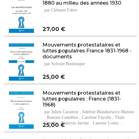
1880 au milieu des années 1930
par Clément Fabre
Prix
27,00 €
Mouvements protestataires et
luttes populaires France 1831-1968 -
documents
par Sylvain Boulouque
Prix
25,00 €
Mouvements protestataires et
luttes populaires : France (1831-
1968)
par Julien Caranton , Adeline Blaszkiewicz-Maison
, Romain Castellesi , Caroline Fayolle , Thaïs
Gendry , François Jarrige , Laurent Lopez…
Prix
25,00 €