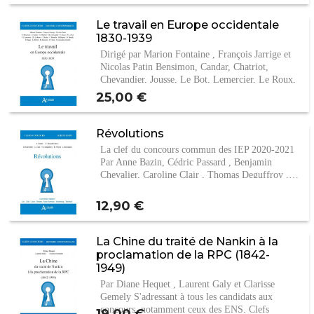
Le travail en Europe occidentale
1830-1939
Dirigé par Marion Fontaine , François Jarrige et
Nicolas Patin Bensimon, Candar, Chatriot,
Chevandier, Jousse, Le Bot, Lemercier, Le Roux,
…
Prix
25,00 €
Révolutions
La clef du concours commun des IEP 2020-2021
Par Anne Bazin, Cédric Passard , Benjamin
Chevalier, Caroline Clair , Thomas Deguffroy ,…
Prix
12,90 €
La Chine du traité de Nankin à la
proclamation de la RPC (1842-
1949)
Par Diane Hequet , Laurent Galy et Clarisse
Gemely S'adressant à tous les candidats aux
concours, notamment ceux des ENS, Clefs
Prix