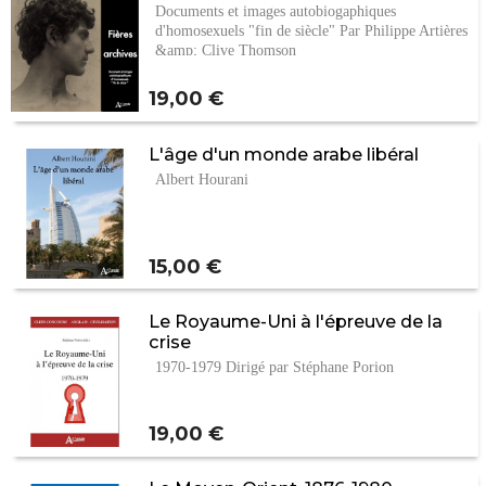
Documents et images autobiogaphiques
d'homosexuels "fin de siècle" Par Philippe Artières
&amp; Clive Thomson
Prix
19,00 €
L'âge d'un monde arabe libéral
Albert Hourani
Prix
15,00 €
Le Royaume-Uni à l'épreuve de la
crise
1970-1979 Dirigé par Stéphane Porion
Prix
19,00 €