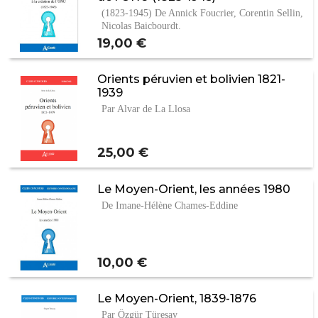
(1823-1945) De Annick Foucrier, Corentin Sellin,
Nicolas Baicbourdt.
Prix
19,00 €
Orients péruvien et bolivien 1821-
1939
Par Alvar de La Llosa
Prix
25,00 €
Le Moyen-Orient, les années 1980
De Imane-Hélène Chames-Eddine
Prix
10,00 €
Le Moyen-Orient, 1839-1876
Par Özgür Türesay