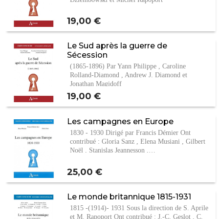
Prix
19,00 €
Le Sud après la guerre de
Sécession
(1865-1896) Par Yann Philippe , Caroline
Rolland-Diamond , Andrew J. Diamond et
Jonathan Magidoff
Prix
19,00 €
Les campagnes en Europe
1830 - 1930 Dirigé par Francis Démier Ont
contribué : Gloria Sanz , Elena Musiani , Gilbert
Noël , Stanislas Jeannesson ,…
Prix
25,00 €
Le monde britannique 1815-1931
1815 -(1914)- 1931 Sous la direction de S. Aprile
et M. Rapoport Ont contribué : J.-C. Geslot , C.