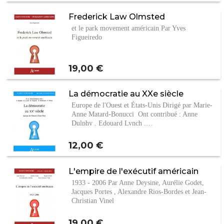
Frederick Law Olmsted
et le park movement américain Par Yves
Figueiredo
Prix
19,00 €
La démocratie au XXe siècle
Europe de l'Ouest et États-Unis Dirigé par Marie-
Anne Matard-Bonucci Ont contribué : Anne
Dulphy , Edouard Lynch ,…
Prix
12,00 €
L'empire de l'exécutif américain
1933 - 2006 Par Anne Deysine, Aurélie Godet,
Jacques Portes , Alexandre Rios-Bordes et Jean-
Christian Vinel
Prix
19,00 €