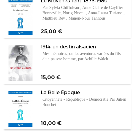
Le Moyen-Orient, 1876-1980
Par Sylvia Chiffoleau , Anne-Claire de Gayffier-
Bonneville, Norig Neveu , Anna-Laura Turiano ,
Matthieu Rey , Manon-Nour Tannous.
Prix
25,00 €
1914, un destin alsacien
Mes mémoires, ou les aventures variées du fils
d'un pauvre homme, par Achille Walch
Prix
15,00 €
La Belle Époque
Citoyenneté - République - Démocratie Par Julien
Bouchet
Prix
10,00 €