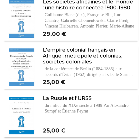
Les sociétés africaines et le monde
: une histoire connectée 1900-1980
Guillaume Blanc (dir.), Françoise Blu, Luc
Chantre, Gabrielle Chomentowski, Claire Fredj,
Vincent Hiribarren, Antonin Plarier, Marie-Albane
de…
Prix
29,00 €
L'empire colonial français en
Afrique : métropole et colonies,
sociétés coloniales
de la conférence de Berlin (1884-1885) aux
accords d'Évian (1962) dirigé par Isabelle Surun .
Prix
25,00 €
La Russie et l'URSS
du milieu du XIXe siècle à 1989 Par Alexandre
Sumpf et Étienne Peyrat .
Prix
25,00 €