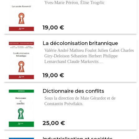
Yves-Marie Péréon, Élise Trogrlic
Prix
19,00 €
La décolonisation britannique
Valérie André Mathieu Foulot Julien Gabet Charles
Giry-Deloison Sébastien Herbert Philippe
Lemarchand Claude Markovits…
Prix
19,00 €
Dictionnaire des conflits
Sous la direction de Maie Gérardot et de
Constantin Prévélakis.
Prix
25,00 €
Industrialisation et sociétés