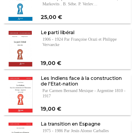
Markovits , B. Sèbe, P. Verley…
Prix
25,00 €
Le parti libéral
1906 - 1924 Par Françoise Orazi et Philippe
Vervaecke
Prix
19,00 €
Les Indiens face à la construction
de l'Etat-nation
Par Carmen Bernand Mexique - Argentine 1810 -
1917
Prix
19,00 €
La transition en Espagne
1975 - 1986 Par Jesús Alonso Carballes