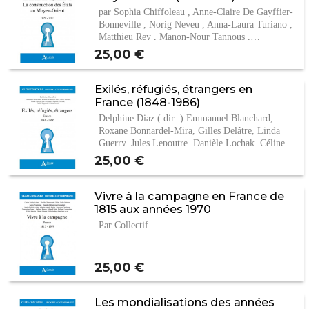
par Sophia Chiffoleau , Anne-Claire De Gayffier-
Bonneville , Norig Neveu , Anna-Laura Turiano ,
Matthieu Rey , Manon-Nour Tannous ,…
Prix
25,00 €
Exilés, réfugiés, étrangers en
France (1848-1986)
Delphine Diaz ( dir .) Emmanuel Blanchard,
Roxane Bonnardel-Mira, Gilles Delâtre, Linda
Guerry, Jules Lepoutre, Danièle Lochak, Céline…
Prix
25,00 €
Vivre à la campagne en France de
1815 aux années 1970
Par Collectif
Prix
25,00 €
Les mondialisations des années