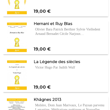
Prix
19,00 €
Hernani et Ruy Blas
Olivier Bara Patrick Berthier Sylvie Vielledent
Arnaud Bernadet Cécile Narjoux…
Prix
19,00 €
La Légende des siècles
Victor Hugo Par Judith Wulf
Prix
19,00 €
Khâgnes 2013
Molière, Dom Juan Marivaux, Le Paysan parvenu
Lamartine, Méditations poétiques et Nouvelles