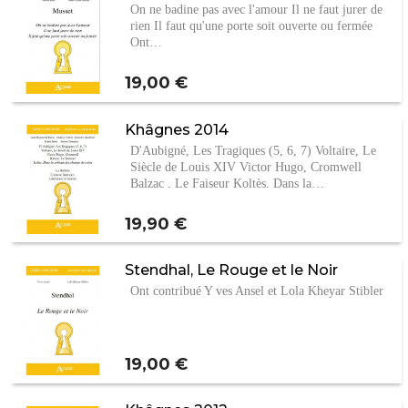
On ne badine pas avec l'amour Il ne faut jurer de
rien Il faut qu'une porte soit ouverte ou fermée
Ont…
Prix
19,00 €
Khâgnes 2014
D'Aubigné, Les Tragiques (5, 6, 7) Voltaire, Le
Siècle de Louis XIV Victor Hugo, Cromwell
Balzac , Le Faiseur Koltès, Dans la…
Prix
19,90 €
Stendhal, Le Rouge et le Noir
Ont contribué Y ves Ansel et Lola Kheyar Stibler
Prix
19,00 €