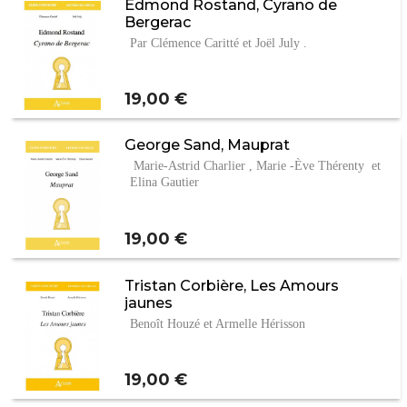
Edmond Rostand, Cyrano de
Bergerac
Par Clémence Caritté et Joël July .
Prix
19,00 €
George Sand, Mauprat
Marie-Astrid Charlier , Marie -Ève Thérenty et
Elina Gautier
Prix
19,00 €
Tristan Corbière, Les Amours
jaunes
Benoît Houzé et Armelle Hérisson
Prix
19,00 €