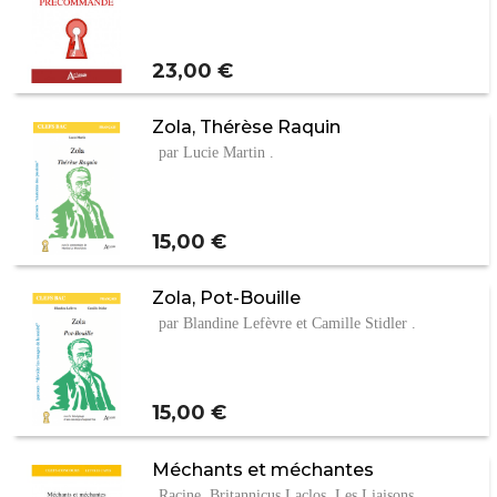
Prix
23,00 €
Zola, Thérèse Raquin
par Lucie Martin .
Prix
15,00 €
Zola, Pot-Bouille
par Blandine Lefèvre et Camille Stidler .
Prix
15,00 €
Méchants et méchantes
Racine, Britannicus Laclos, Les Liaisons