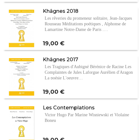
Khâgnes 2018
Les rêveries du promeneur solitaire, Jean-Jacques
Rousseau Méditations poétiques , Alphonse de
Lamartine Notre-Dame de Paris ,…
Prix
19,00 €
Khâgnes 2017
Les Tragiques d'Aubigné Bérénice de Racine Les
Complaintes de Jules Laforgue Aurélien d'Aragon
La poésie L'oeuvre…
Prix
19,00 €
Les Contemplations
Victor Hugo Par Marine Wisniewski et Violaine
Boneu
Prix