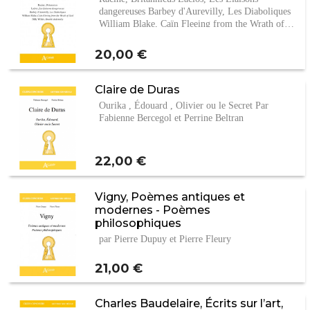
dangereuses Barbey d'Aurevilly, Les Diaboliques
William Blake, Caïn Fleeing from the Wrath of…
Prix
20,00 €
Claire de Duras
Ourika , Édouard , Olivier ou le Secret Par
Fabienne Bercegol et Perrine Beltran
Prix
22,00 €
Vigny, Poèmes antiques et
modernes - Poèmes
philosophiques
par Pierre Dupuy et Pierre Fleury
Prix
21,00 €
Charles Baudelaire, Écrits sur l’art,