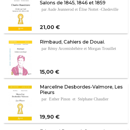
Salons de 1845, 1846 et 1859
par Aude Jeannerod et Élise Nottet -Chedeville
Prix
21,00 €
Rimbaud, Cahiers de Douai.
par Rémy Arcemisbéhère et Morgan Trouillet
Prix
15,00 €
Marceline Desbordes-Valmore, Les
Pleurs
par Esther Pinon et Stéphane Chaudier
Prix
19,90 €