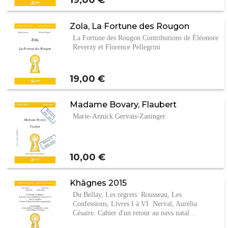
19,00 €
Zola, La Fortune des Rougon
La Fortune des Rougon Contributions de Éléonore
Reverzy et Florence Pellegrini
Prix
19,00 €
Madame Bovary, Flaubert
Marie-Annick Gervais-Zaninger
Prix
10,00 €
Khâgnes 2015
Du Bellay, Les regrets Rousseau, Les
Confessions, Livres I à VI Nerval, Aurélia
Césaire, Cahier d'un retour au pays natal…