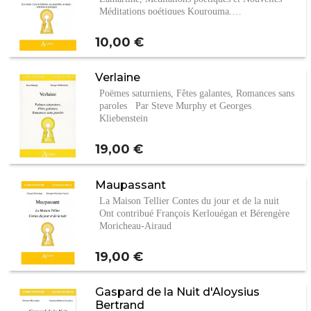
Méditations poétiques Kourouma,…
Prix
10,00 €
Verlaine
Poëmes saturniens, Fêtes galantes, Romances sans
paroles Par Steve Murphy et Georges
Kliebenstein
Prix
19,00 €
Maupassant
La Maison Tellier Contes du jour et de la nuit
Ont contribué François Kerlouégan et Bérengère
Moricheau-Airaud
Prix
19,00 €
Gaspard de la Nuit d'Aloysius
Bertrand