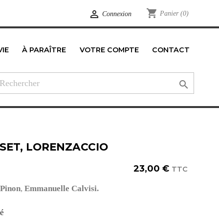
shopping_cart

Panier
(0)
Connexion
VIE
À PARAÎTRE
VOTRE COMPTE
CONTACT
edIn

SET, LORENZACCIO
23,00 €
TTC
 Pinon
,
Emmanuelle Calvisi.
té