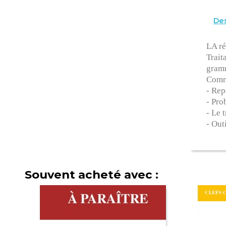
Des
LA ré
Trait
gramm
Comme
- Rep
- Pro
- Le 
- Out
Souvent acheté avec :