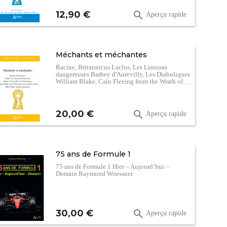
Prix
12,90 €

Aperçu rapide
Méchants et méchantes
Racine, Britannicus Laclos, Les Liaisons
dangereuses Barbey d'Aurevilly, Les Diaboliques
William Blake, Caïn Fleeing from the Wrath of…
Prix
20,00 €

Aperçu rapide
75 ans de Formule 1
75 ans de Formule 1 Hier – Aujourd’hui –
Demain Raymond Woessner
Prix
30,00 €

Aperçu rapide