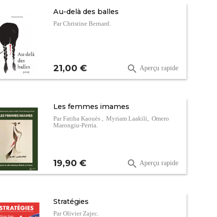
Au-delà des balles
Par Christine Bernard.
Prix
21,00 €

Aperçu rapide
Les femmes imames
Par Fatiha Kaouès , Myriam Laakili, Omero
Marongiu-Perria.
Prix
19,90 €

Aperçu rapide
Stratégies
Par Olivier Zajec.