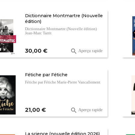
Dictionnaire Montmartre (Nouvelle
édition)
Dictionnaire Montmartre (Nouvelle édition)
Jean-Marc Tarrit
Prix
30,00 €

Aperçu rapide
Fétiche par Fétiche
Fétiche par Fétiche Marie-Pierre Vancallement
Prix
21,00 €

Aperçu rapide
La science (nouvelle édition 2026)