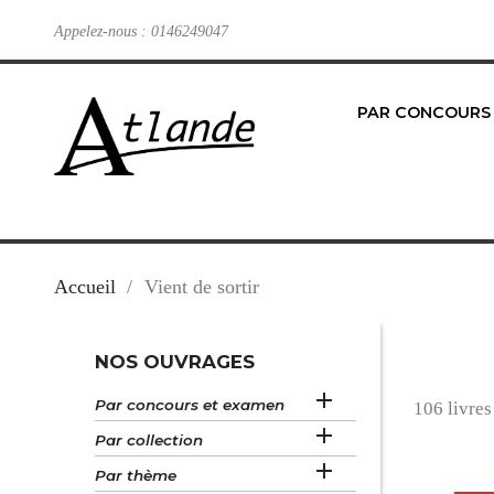
Appelez-nous :
0146249047
PAR CONCOURS
Accueil
Vient de sortir
NOS OUVRAGES

Par concours et examen
106 livres

Par collection

Par thème