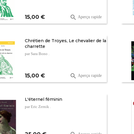
Prix
15,00 €

Aperçu rapide
Chrétien de Troyes, Le chevalier de la
charrette
par Sara Bono .
Prix
15,00 €

Aperçu rapide
L'éternel féminin
par Eric Zernik .
Prix