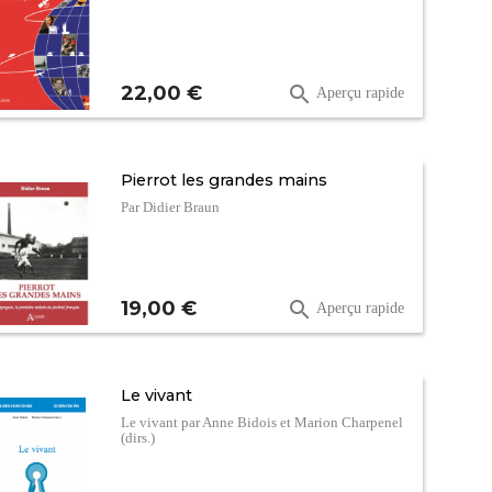
Prix
22,00 €

Aperçu rapide
Pierrot les grandes mains
Par Didier Braun
Prix
19,00 €

Aperçu rapide
Le vivant
Le vivant par Anne Bidois et Marion Charpenel
(dirs.)