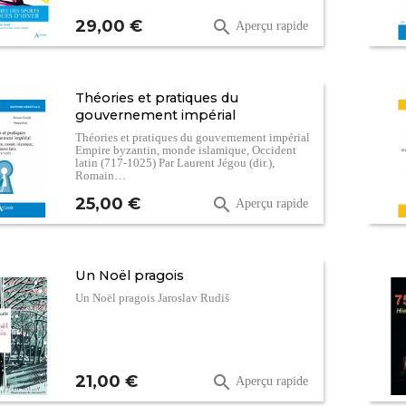
Prix
29,00 €

Aperçu rapide
Théories et pratiques du
gouvernement impérial
Théories et pratiques du gouvernement impérial
Empire byzantin, monde islamique, Occident
latin (717-1025) Par Laurent Jégou (dir.),
Romain…
Prix
25,00 €

Aperçu rapide
Un Noël pragois
Un Noël pragois Jaroslav Rudiš
Prix
21,00 €

Aperçu rapide