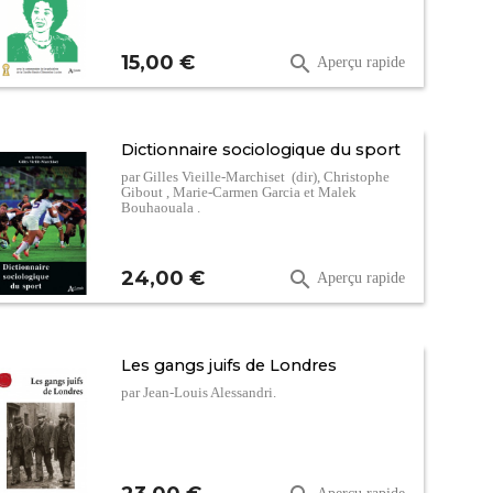
Prix
15,00 €

Aperçu rapide
Dictionnaire sociologique du sport
par Gilles Vieille-Marchiset (dir), Christophe
Gibout , Marie-Carmen Garcia et Malek
Bouhaouala .
Prix
24,00 €

Aperçu rapide
Les gangs juifs de Londres
par Jean-Louis Alessandri.
Prix