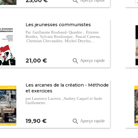
25,00 €

Aperçu rapide
Les jeunesses communistes
Par Guillaume Roubaud- Quashie , Étienne
Bordes, Sylvain Boulouque, Pascal Carreau,
Christian Chevandier, Michel Dreyfus,…
Prix
21,00 €

Aperçu rapide
Les arcanes de la création - Méthode
et exercices
par Laurence Lacroix , Audrey Caquel et Aude
Guillemette .
Prix
19,90 €

Aperçu rapide