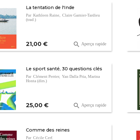
La tentation de l'Inde
Par Kathleen Raine, Claire Garnier-Tardieu
(trad.)
Prix
21,00 €

Aperçu rapide
Le sport santé, 30 questions clés
Par Clément Perrier, Yan Dalla Pria, Marina
Honta (dirs.)
Prix
25,00 €

Aperçu rapide
Comme des reines
Par Cécile Cerf.