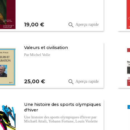
Prix
19,00 €

Aperçu rapide
Valeurs et civilisation
Par Michel Volle
Prix
25,00 €

Aperçu rapide
Une histoire des sports olympiques
d'hiver
Une histoire des sports olympiques d'hiver par
Michaël Attali, Yohann Fortune, Louis Violette