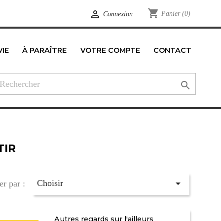
shopping_cart

Panier
(0)
Connexion
VIE
À PARAÎTRE
VOTRE COMPTE
CONTACT
edIn

TIR

Choisir
er par :
Autres regards sur l'ailleurs