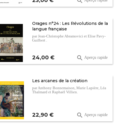
23,00 €

Aperçu rapide
Orages n°24 : Les Révolutions de la
langue française
par Jean-Christophe Abramovici et Elise Pavy-
Guilbert .
Prix
24,00 €

Aperçu rapide
Les arcanes de la création
par Anthony Bonnemaison, Marie Lapière, Léa
Thalmard et Raphaël Villien.
Prix
22,90 €

Aperçu rapide