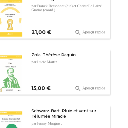
par Franck Bessonnat (dir.) et Christelle Laizé-
Gratias (coord.)
Prix
21,00 €

Aperçu rapide
Zola, Thérèse Raquin
par Lucie Martin .
Prix
15,00 €

Aperçu rapide
Schwarz-Bart, Pluie et vent sur
Télumée Miracle
par Fanny Margras .