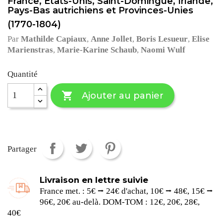
France, États-Unis, Saint-Domingue, Irlande,
Pays-Bas autrichiens et Provinces-Unies
(1770-1804)
Par
Mathilde Capiaux
,
Anne Jollet
,
Boris Lesueur
,
Elise
Marienstras
,
Marie-Karine Schaub
,
Naomi Wulf
Quantité

Ajouter au panier
Partager
Livraison en lettre suivie
France met. : 5€ ⭢ 24€ d'achat, 10€ ⭢ 48€, 15€ ⭢
96€, 20€ au-delà. DOM-TOM : 12€, 20€, 28€,
40€