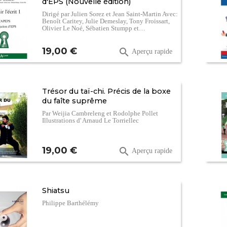
d'EPS (Nouvelle édition)
Dirigé par Julien Sorez et Jean Saint-Martin Avec:
Benoît Caritey, Julie Demeslay, Tony Froissart,
Olivier Le Noé, Sébatien Stumpp et…
Prix
19,00 €

Aperçu rapide
Trésor du taï-chi. Précis de la boxe
du faîte suprême
Par Weijia Cambreleng et Rodolphe Pollet
Illustrations d' Arnaud Le Torriellec
Prix
19,00 €

Aperçu rapide
Shiatsu
Philippe Barthélémy