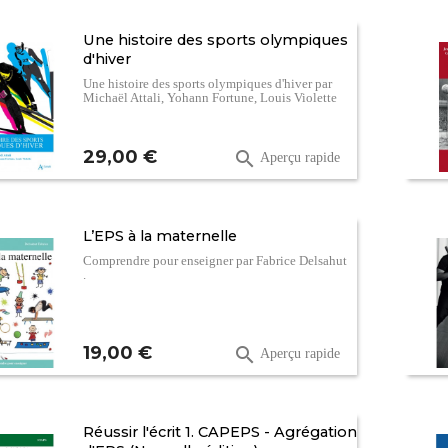
Une histoire des sports olympiques
d'hiver
Une histoire des sports olympiques d'hiver par
Michaël Attali, Yohann Fortune, Louis Violette
Prix
29,00 €

Aperçu rapide
L’EPS à la maternelle
Comprendre pour enseigner par Fabrice Delsahut
.
Prix
19,00 €

Aperçu rapide
Réussir l'écrit 1. CAPEPS - Agrégation