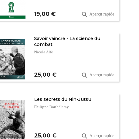
Prix
19,00 €

Aperçu rapide
Savoir vaincre - La science du
combat
Nicola Alfè
Prix
25,00 €

Aperçu rapide
Les secrets du Nin-Jutsu
Philippe Barthélémy
Prix
25,00 €

Aperçu rapide