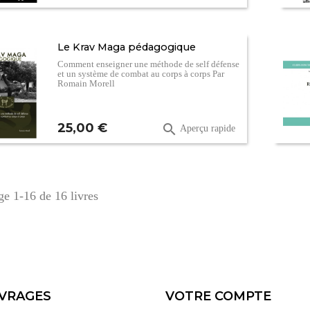
Le Krav Maga pédagogique
Comment enseigner une méthode de self défense
et un système de combat au corps à corps Par
Romain Morell
Prix
25,00 €

Aperçu rapide
ge 1-16 de 16 livres
VRAGES
VOTRE COMPTE