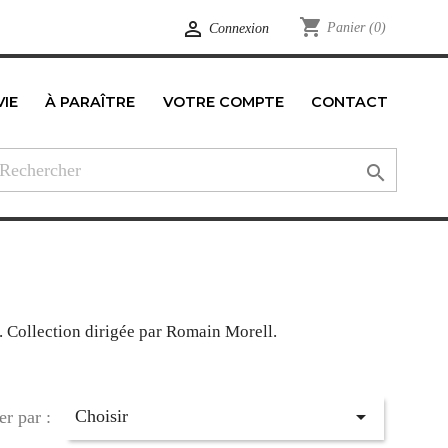
shopping_cart

Panier
(0)
Connexion
VIE
À PARAÎTRE
VOTRE COMPTE
CONTACT
edIn

t. Collection dirigée par Romain Morell.

Choisir
er par :