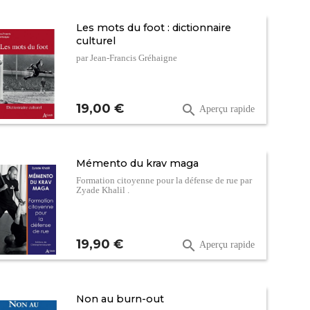
Les mots du foot : dictionnaire
culturel
par Jean-Francis Gréhaigne
Prix
19,00 €

Aperçu rapide
Mémento du krav maga
Formation citoyenne pour la défense de rue par
Zyade Khalil .
Prix
19,90 €

Aperçu rapide
Non au burn-out