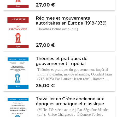
Prix
27,00 €
Régimes et mouvements
autoritaires en Europe (1918-1939)
Dorothea Bohnekamp (dir.)
Prix
27,00 €
Théories et pratiques du
gouvernement impérial
Théories et pratiques du gouvernement impérial
Empire byzantin, monde islamique, Occident latin
(717-1025) Par Laurent Jégou (dir.), Romain…
Prix
25,00 €
Travailler en Grèce ancienne aux
époques archaïque et classique
(VIIIe -IVe siècle av. n.è.) Par Ségolène Maudet
(dir.), Chloé Chaigneau , Éléonore Favier ,