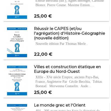
Estelle Bertrand (dir.), Agnès Bérenger, Caroline
Blonce, Pierre Cosme, Maxime Emion,…
Prix
25,00 €
Réussir le CAPES (et/ou
l'agrégation) d'Histoire-Géographie
(nouvelle édition)
Nouvelle édition Par Thomas Merle .
Prix
22,00 €
Villes et construction étatique en
Europe du Nord-Ouest
XIIIe - XVe siècle Empire, anciens Pays-Bas,
France, Angleterre Par Cécile Becchia, Tobias
Boestad, Morwenna Coquelin, Aude…
Prix
25,00 €
Le monde grec et l'Orient
404 - 200 avant notre ère Sous la direction de