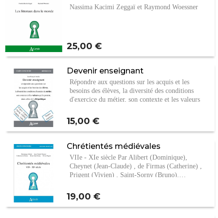
Nassima Kacimi Zeggaï et Raymond Woessner
Prix
25,00 €
Devenir enseignant
Répondre aux questions sur les acquis et les
besoins des élèves, la diversité des conditions
d'exercice du métier, son contexte et les valeurs
qui…
Prix
15,00 €
Chrétientés médiévales
VIIe - XIe siècle Par Alibert (Dominique),
Cheynet (Jean-Claude) , de Firmas (Catherine) ,
Prigent (Vivien) , Saint-Sorny (Bruno).…
Prix
19,00 €