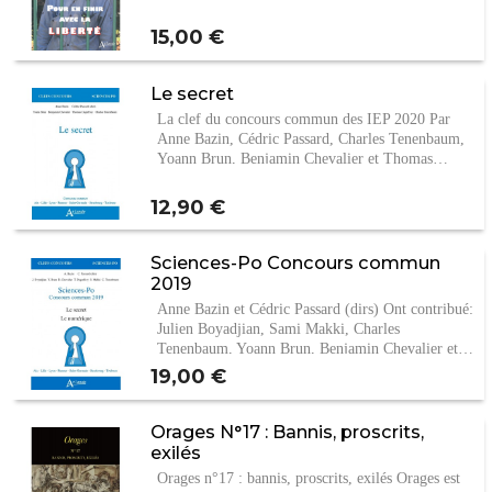
Prix
15,00 €
Le secret
La clef du concours commun des IEP 2020 Par
Anne Bazin, Cédric Passard, Charles Tenenbaum,
Yoann Brun, Benjamin Chevalier et Thomas…
Prix
12,90 €
Sciences-Po Concours commun
2019
Anne Bazin et Cédric Passard (dirs) Ont contribué:
Julien Boyadjian, Sami Makki, Charles
Tenenbaum, Yoann Brun, Benjamin Chevalier et…
Prix
19,00 €
Orages N°17 : Bannis, proscrits,
exilés
Orages n°17 : bannis, proscrits, exilés Orages est