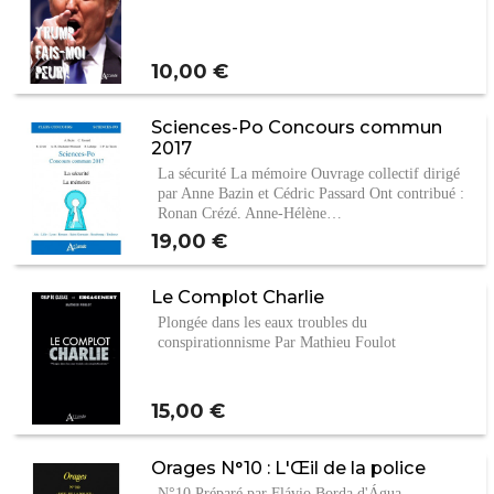
Prix
10,00 €
Sciences-Po Concours commun
2017
La sécurité La mémoire Ouvrage collectif dirigé
par Anne Bazin et Cédric Passard Ont contribué :
Ronan Crézé, Anne-Hélène…
Prix
19,00 €
Le Complot Charlie
Plongée dans les eaux troubles du
conspirationnisme Par Mathieu Foulot
Prix
15,00 €
Orages N°10 : L'Œil de la police
N°10 Préparé par Flávio Borda d'Água