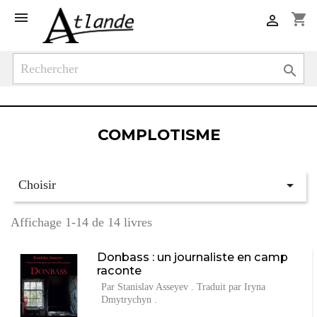

shopping_cart


COMPLOTISME

Choisir
Affichage 1-14 de 14 livres
Donbass : un journaliste en camp
raconte
Par Stanislav Asseyev . Traduit par Iryna
Dmytrychyn .