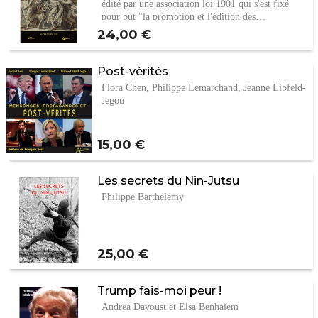
édité par une association loi 1901 qui s'est fixé
pour but "la promotion et l'édition des…
Prix
24,00 €
Post-vérités
Flora Chen, Philippe Lemarchand, Jeanne Libfeld-
Jegou
Prix
15,00 €
Les secrets du Nin-Jutsu
Philippe Barthélémy
Prix
25,00 €
Trump fais-moi peur !
Andrea Davoust et Elsa Benhaiem