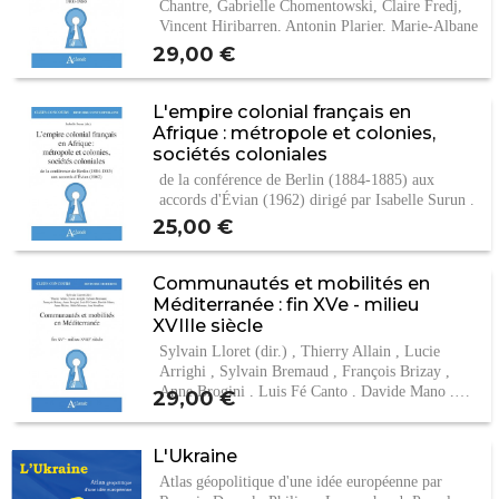
Chantre, Gabrielle Chomentowski, Claire Fredj,
Vincent Hiribarren, Antonin Plarier, Marie-Albane
de…
Prix
29,00 €
L'empire colonial français en
Afrique : métropole et colonies,
sociétés coloniales
de la conférence de Berlin (1884-1885) aux
accords d'Évian (1962) dirigé par Isabelle Surun .
Prix
25,00 €
Communautés et mobilités en
Méditerranée : fin XVe - milieu
XVIIIe siècle
Sylvain Lloret (dir.) , Thierry Allain , Lucie
Arrighi , Sylvain Bremaud , François Brizay ,
Anne Brogini , Luis Fé Canto , Davide Mano ,…
Prix
29,00 €
L'Ukraine
Atlas géopolitique d'une idée européenne par