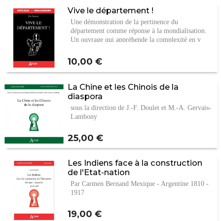
Vive le département !
Une démonstration de la pertinence du
département comme réponse à la mondialisation.
Un ouvrage qui appréhende la complexité en y
apportant des…
Prix
10,00 €
La Chine et les Chinois de la
diaspora
sous la direction de J.-F. Doulet et M.-A. Gervais-
Lambony
Prix
25,00 €
Les Indiens face à la construction
de l'Etat-nation
Par Carmen Bernand Mexique - Argentine 1810 -
1917
Prix
19,00 €