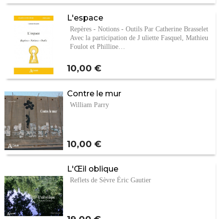
L'espace
Repères - Notions - Outils Par Catherine Brasselet
Avec la participation de J uliette Fasquel, Mathieu
Foulot et Phillipe…
Prix
10,00 €
Contre le mur
William Parry
Prix
10,00 €
L'Œil oblique
Reflets de Sèvre Éric Gautier