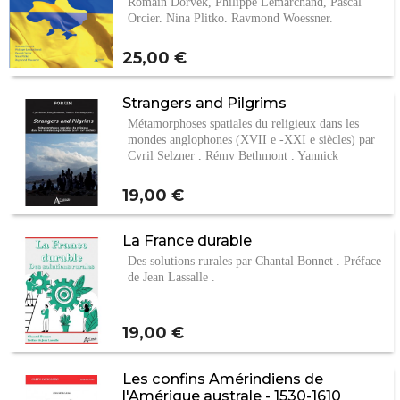
Romain Dorvek, Philippe Lemarchand, Pascal
Orcier, Nina Plitko, Raymond Woessner.
Prix
25,00 €
Strangers and Pilgrims
Métamorphoses spatiales du religieux dans les
mondes anglophones (XVII e -XXI e siècles) par
Cyril Selzner , Rémy Bethmont , Yannick
Deschamps…
Prix
19,00 €
La France durable
Des solutions rurales par Chantal Bonnet . Préface
de Jean Lassalle .
Prix
19,00 €
Les confins Amérindiens de
l'Amérique australe - 1530-1610