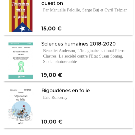
question
Par Manuelle Peloille, Serge Buj et Cyril Trépier
Prix
15,00 €
Sciences humaines 2018-2020
Benedict Anderson, L'imaginaire national Pierre
Clastres, La société contre l'État Susan Sontag,
Sur la photographie…
Prix
19,00 €
Bigoudènes en folie
Eric Ronceray
Prix
10,00 €