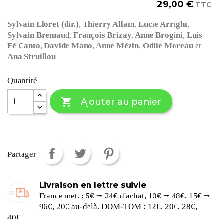
29,00 €
TTC
Sylvain Lloret (dir.)
,
Thierry Allain
,
Lucie Arrighi
,
Sylvain Bremaud
,
François Brizay
,
Anne Brogini
,
Luis
Fé Canto
,
Davide Mano
,
Anne Mézin
,
Odile Moreau
et
Ana Struillou
Quantité

Ajouter au panier
Partager
Livraison en lettre suivie
France met. : 5€ ⭢ 24€ d'achat, 10€ ⭢ 48€, 15€ ⭢
96€, 20€ au-delà. DOM-TOM : 12€, 20€, 28€,
40€