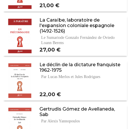
Prix
21,00 €
La Caraïbe, laboratoire de
l'expansion coloniale espagnole
(1492-1526)
Le Sumariode Gonzalo Fernández de Oviedo
Loann Berens
Prix
27,00 €
Le déclin de la dictature franquiste
1962-1975
Par Lucas Merlos et Jules Rodrigues
Prix
22,00 €
Gertrudis Gómez de Avellaneda,
Sab
Par Alexis Yannopoulos