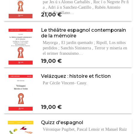
par Jes ú s Alonso Carballès , Roc í o Negrete Pe ñ
a , Adri á n Sanchez-Castillo , Rubén Antonio
Perez Trujillano…
Prix
21,00 €
Le théâtre espagnol contemporain
de la mémoire
Mayorga , El jardín quemado ; Ripoll, Los niños
perdidos ; Sanchis Sinisterra , Terror y miseria en
el primer franquismo…
Prix
19,00 €
Velázquez : histoire et fiction
Par Cécile Vincent- Cassy.
Prix
19,00 €
Quizz d'espagnol
Véronique Pugibet, Pascal Lenoir et Manuel Ruiz