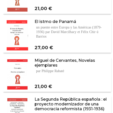
Prix
21,00 €
El istmo de Panamá
un puente entre Europa y las Américas (1879-
1936) par David Marcilhacy et Félix Chir ú
Barrios
Prix
27,00 €
Miguel de Cervantes, Novelas
ejemplares
par Philippe Rabaté
Prix
21,00 €
La Segunda República española : el
proyecto modernizador de una
democracia reformista (1931-1936)