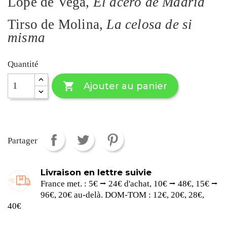
Lope de Vega,
El
acero
de Madrid
Tirso de Molina,
La
celosa
de si
misma
Quantité

Ajouter au panier
Partager
Livraison en lettre suivie
France met. : 5€ ⭢ 24€ d'achat, 10€ ⭢ 48€, 15€ ⭢
96€, 20€ au-delà. DOM-TOM : 12€, 20€, 28€,
40€