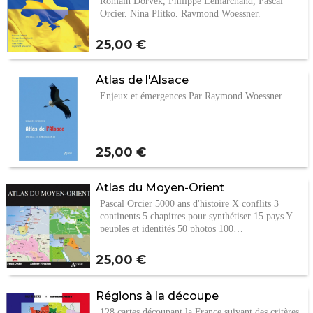
Romain Dorvek, Philippe Lemarchand, Pascal
Orcier, Nina Plitko, Raymond Woessner.
Prix
25,00 €
Atlas de l'Alsace
Enjeux et émergences Par Raymond Woessner
Prix
25,00 €
Atlas du Moyen-Orient
Pascal Orcier 5000 ans d'histoire X conflits 3
continents 5 chapitres pour synthétiser 15 pays Y
peuples et identités 50 photos 100…
Prix
25,00 €
Régions à la découpe
128 cartes découpant la France suivant des critères