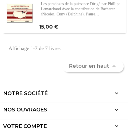
Les paradoxes de la puissance Dirigé par Phillipe
Lemarchand Avec la contribution de Bacharan
(Nicole), Cuny (Delphine), Faure…
Prix
15,00 €
Affichage 1-7 de 7 livres
Retour en haut


NOTRE SOCIÉTÉ

NOS OUVRAGES

VOTRE COMPTE