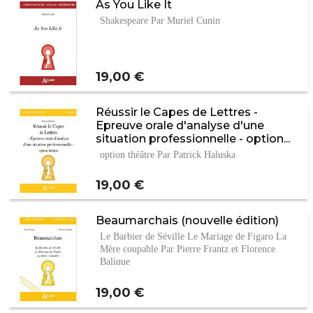
As You Like It
Shakespeare Par Muriel Cunin
Prix
19,00 €
Réussir le Capes de Lettres -
Epreuve orale d'analyse d'une
situation professionnelle - option...
option théâtre Par Patrick Haluska
Prix
19,00 €
Beaumarchais (nouvelle édition)
Le Barbier de Séville Le Mariage de Figaro La
Mère coupable Par Pierre Frantz et Florence
Balique
Prix
19,00 €