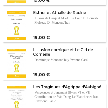
Prix
19,00 €
Esther et Athalie de Racine
J. Gros de Gasquet M.-A. Le Loup B. Louvat-
Molozay D. Moncond'huy
Prix
19,00 €
L'Illusion comique et Le Cid de
Corneille
Dominique Moncond'huy Yvonne Casal
Prix
19,00 €
Les Tragiques d'Agrippa d'Aubigné
Vengeances et Jugement (livres VI et VII)
Contribution de Vân Dung Le Flanchec et Jean-
Raymond Fanlo