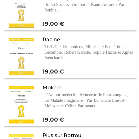
Botho Strauss, Viol Sarah Kane, Anéantis Par
Sophie…
Prix
19,00 €
Racine
Thébaïde, Britannicus, Mithridate Par Jérôme
Lecompte, Robert Garette, Sophie Hache et Agnès
Steuckardt
Prix
19,00 €
Molière
L'Amour médecin, Monsieur de Pourceaugnac,
Le Malade imaginaire Par Bénédicte Louvat-
Molozay et Céline Paringaux
Prix
19,00 €
Plus sur Rotrou