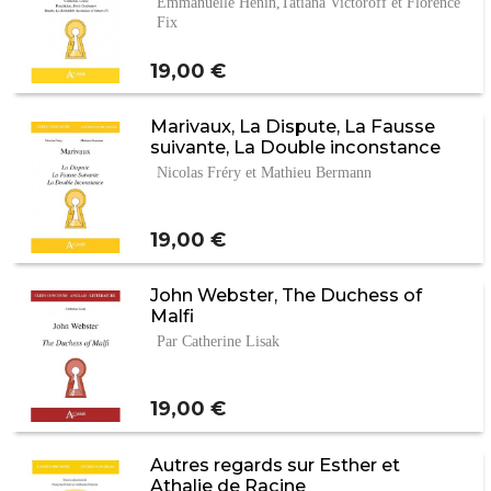
Emmanuelle Henin,Tatiana Victoroff et Florence
Fix
Prix
19,00 €
Marivaux, La Dispute, La Fausse
suivante, La Double inconstance
Nicolas Fréry et Mathieu Bermann
Prix
19,00 €
John Webster, The Duchess of
Malfi
Par Catherine Lisak
Prix
19,00 €
Autres regards sur Esther et
Athalie de Racine