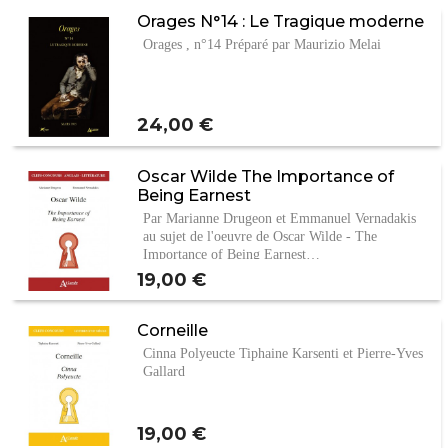
Orages N°14 : Le Tragique moderne
Orages , n°14 Préparé par Maurizio Melai
Prix
24,00 €
Oscar Wilde The Importance of
Being Earnest
Par Marianne Drugeon et Emmanuel Vernadakis
au sujet de l'oeuvre de Oscar Wilde - The
Importance of Being Earnest…
Prix
19,00 €
Corneille
Cinna Polyeucte Tiphaine Karsenti et Pierre-Yves
Gallard
Prix
19,00 €