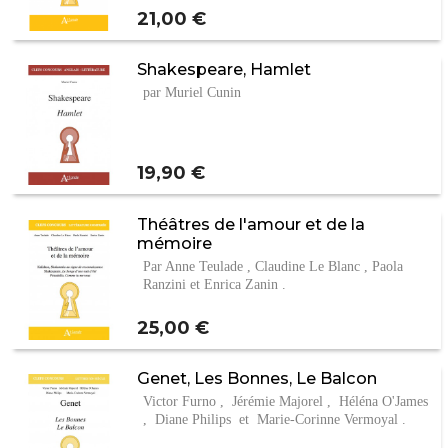
Prix
21,00 €
Shakespeare, Hamlet
par Muriel Cunin
Prix
19,90 €
Théâtres de l'amour et de la
mémoire
Par Anne Teulade , Claudine Le Blanc , Paola
Ranzini et Enrica Zanin .
Prix
25,00 €
Genet, Les Bonnes, Le Balcon
Victor Furno , Jérémie Majorel , Héléna O'James
, Diane Philips et Marie-Corinne Vermoyal .