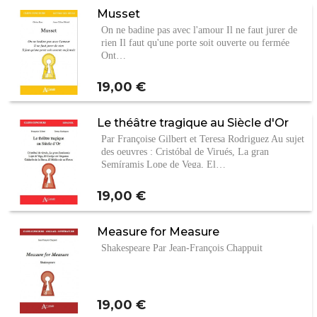
Musset
On ne badine pas avec l'amour Il ne faut jurer de
rien Il faut qu'une porte soit ouverte ou fermée
Ont…
Prix
19,00 €
Le théâtre tragique au Siècle d'Or
Par Françoise Gilbert et Teresa Rodriguez Au sujet
des oeuvres : Cristóbal de Virués, La gran
Semíramis Lope de Vega, El…
Prix
19,00 €
Measure for Measure
Shakespeare Par Jean-François Chappuit
Prix
19,00 €