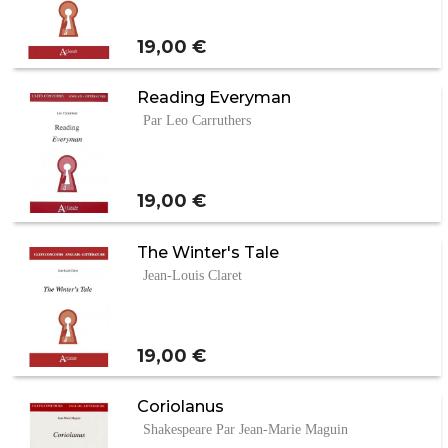
Prix
19,00 €
Reading Everyman
Par Leo Carruthers
Prix
19,00 €
The Winter's Tale
Jean-Louis Claret
Prix
19,00 €
Coriolanus
Shakespeare Par Jean-Marie Maguin