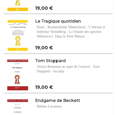
Prix
19,00 €
Le Tragique quotidien
Ibsen , Rosmersholm Maeterlinck , L'Intruse et
Intérieur Strindberg , La Sonate des spectres
Witkiewicz, Dans le Petit Manoir…
Prix
19,00 €
Tom Stoppard
Aloyia Rousseau au sujet de l'oeuvre : Tom
Stoppard - Arcadia
Prix
19,00 €
Endgame de Beckett
Hélène Lecossois