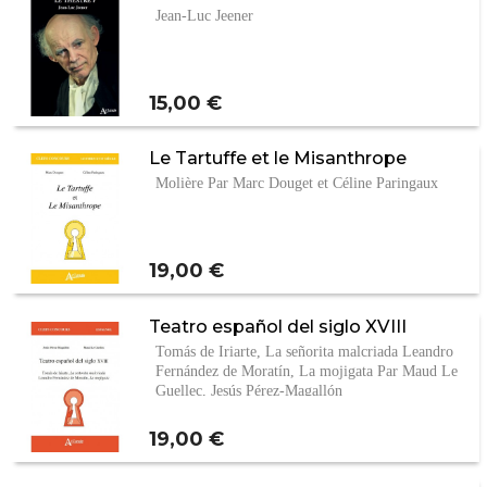
Jean-Luc Jeener
Prix
15,00 €
Le Tartuffe et le Misanthrope
Molière Par Marc Douget et Céline Paringaux
Prix
19,00 €
Teatro español del siglo XVIII
Tomás de Iriarte, La señorita malcriada Leandro
Fernández de Moratín, La mojigata Par Maud Le
Guellec, Jesús Pérez-Magallón
Prix
19,00 €