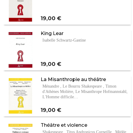
Prix
19,00 €
King Lear
Isabelle Schwartz-Gastine
Prix
19,00 €
La Misanthropie au théâtre
Ménandre , Le Bourru Shakespeare , Timon
d'Athènes Molière, Le Misanthrope Hofmannstahl,
L'Homme difficile…
Prix
19,00 €
Théâtre et violence
Shakespeare , Titus Andronicus Corneille , Médée