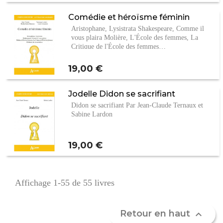
Comédie et héroïsme féminin
Aristophane, Lysistrata Shakespeare, Comme il
vous plaira Molière, L'École des femmes, La
Critique de l'École des femmes…
Prix
19,00 €
Jodelle Didon se sacrifiant
Didon se sacrifiant Par Jean-Claude Ternaux et
Sabine Lardon
Prix
19,00 €
Affichage 1-55 de 55 livres
Retour en haut
