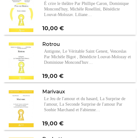
É crire le théâtre Par Phillipe Caron, Dominique
Moncond'huy, Michèle Rosellini, Bénédicte
Louvat-Molozay, Liliane…
Prix
10,00 €
Rotrou
Antigone, Le Véritable Saint Genest, Venceslas
Par Michèle Bigot , Bénédicte Louvat-Molozay et
Dominique Moncond'huy…
Prix
19,00 €
Marivaux
Le Jeu de l'amour et du hasard, La Surprise de
l'amour, La Seconde Surprise de l'amour Par
Sophie Marchand et Fabienne…
Prix
19,00 €