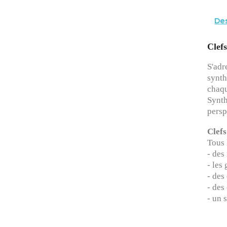
Des
Clef
S'adr
synth
chaqu
Synth
persp
Clefs
Tous 
- des
- les
- des
- des
- un 