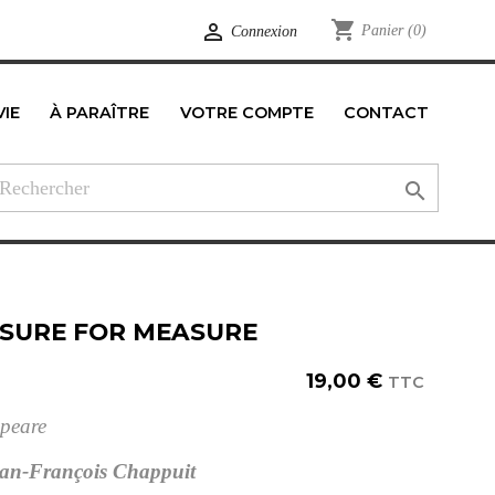
shopping_cart

Panier
(0)
Connexion
VIE
À PARAÎTRE
VOTRE COMPTE
CONTACT
edIn

SURE FOR MEASURE
19,00 €
TTC
peare
an-François Chappuit