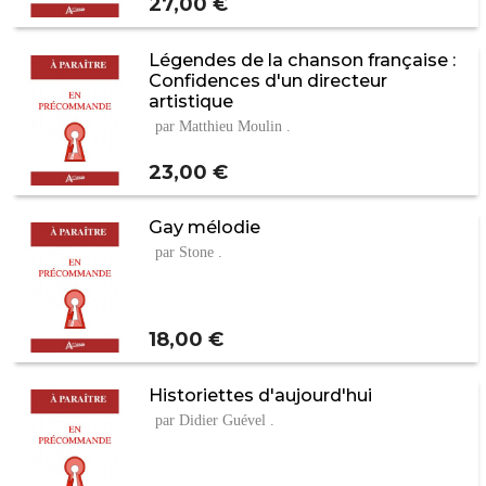
Prix
27,00 €
Légendes de la chanson française :
Confidences d'un directeur
artistique
par Matthieu Moulin .
Prix
23,00 €
Gay mélodie
par Stone .
Prix
18,00 €
Historiettes d'aujourd'hui
par Didier Guével .