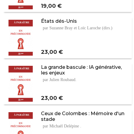
Prix
19,00 €
États dés-Unis
par Suzanne Bray et Loïc Laroche (dirs.)
Prix
23,00 €
La grande bascule : IA générative,
les enjeux
par Julien Roubaud.
Prix
23,00 €
Ceux de Colombes : Mémoire d'un
stade
par Michaël Delépine .