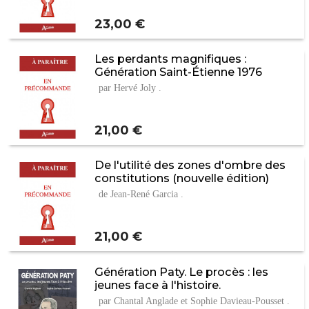
Prix
23,00 €
Les perdants magnifiques :
Génération Saint-Étienne 1976
par Hervé Joly .
Prix
21,00 €
De l'utilité des zones d'ombre des
constitutions (nouvelle édition)
de Jean-René Garcia .
Prix
21,00 €
Génération Paty. Le procès : les
jeunes face à l'histoire.
par Chantal Anglade et Sophie Davieau-Pousset .