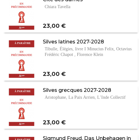
Chiara Tavella
Prix
23,00 €
Silves latines 2027-2028
Tibulle, Élégies, livre I Minucius Felix, Octavius
Frédéric Chapot , Florence Klein
Prix
23,00 €
Silves grecques 2027-2028
Aristophane, La Paix Arrien, L’Inde Collectif
Prix
23,00 €
Sigmund Freud, Das Unbehagen in