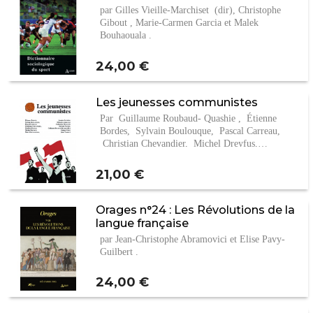
par Gilles Vieille-Marchiset (dir), Christophe
Gibout , Marie-Carmen Garcia et Malek
Bouhaouala .
Prix
24,00 €
Les jeunesses communistes
Par Guillaume Roubaud- Quashie , Étienne
Bordes, Sylvain Boulouque, Pascal Carreau,
Christian Chevandier, Michel Dreyfus,…
Prix
21,00 €
Orages n°24 : Les Révolutions de la
langue française
par Jean-Christophe Abramovici et Elise Pavy-
Guilbert .
Prix
24,00 €