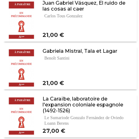
Juan Gabriel Vásquez, El ruido de
las cosas al caer
Carlos Tous Gonzalez
Prix
21,00 €
Gabriela Mistral, Tala et Lagar
Benoît Santini
Prix
21,00 €
La Caraïbe, laboratoire de
l'expansion coloniale espagnole
(1492-1526)
Le Sumariode Gonzalo Fernández de Oviedo
Loann Berens
Prix
27,00 €