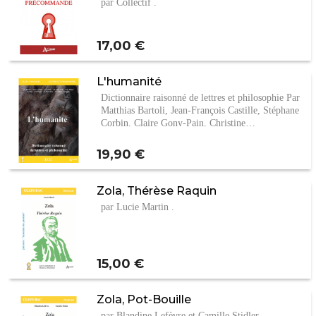
par Collectif .
Prix
17,00 €
L'humanité
Dictionnaire raisonné de lettres et philosophie Par
Matthias Bartoli, Jean-François Castille, Stéphane
Corbin, Claire Gony-Pain, Christine…
Prix
19,90 €
Zola, Thérèse Raquin
par Lucie Martin .
Prix
15,00 €
Zola, Pot-Bouille
par Blandine Lefèvre et Camille Stidler .