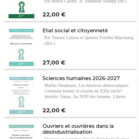
Par Benoît Caritey et Sébastien Stumpp (dir.)
Prix
22,00 €
Etat social et citoyenneté
Par Vincent Lebrou et Quentin Feuillet-Mauchamp
(dirs.).
Prix
27,00 €
Sciences humaines 2026-2027
Martha Nussbaum, Les émotions démocratiques.
Comment former le citoyen du XXIe siècle?
Jennifer Tamas, Au NON des femmes. Libérer
nos…
Prix
22,00 €
Ouvriers et ouvrières dans la
désindustrialisation