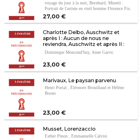
voyage du jour à la nuit, Bernhard, Minetti :
Portrait de l'artiste en vieil homme Florence Fix,
…
Prix
27,00 €
Charlotte Delbo, Auschwitz et
après I : Aucun de nous ne
reviendra, Auschwitz et après II :
Une...
Dominique Moncond'huy, Anne Garric
Prix
23,00 €
Marivaux, Le paysan parvenu
Henri Portal , Éléonore Brouillaud et Hélène
Boons
Prix
23,00 €
Musset, Lorenzaccio
Esther Pinon , Emmanuelle Calvisi.