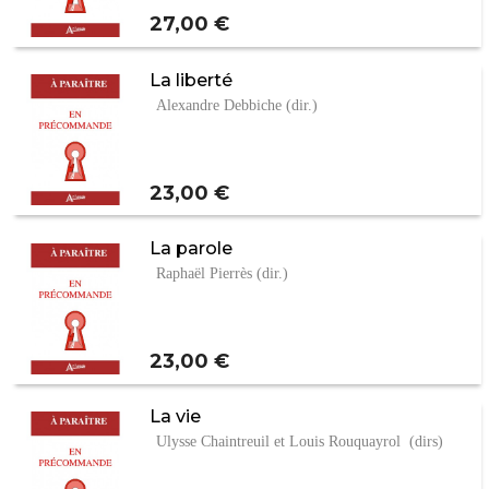
Prix
27,00 €
La liberté
Alexandre Debbiche (dir.)
Prix
23,00 €
La parole
Raphaël Pierrès (dir.)
Prix
23,00 €
La vie
Ulysse Chaintreuil et Louis Rouquayrol (dirs)