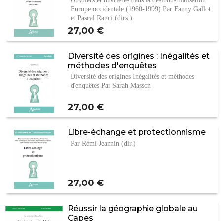
Ouvriers et ouvrières dans la désindustrialisation
Europe occidentale (1960-1999) Par Fanny Gallot
et Pascal Raggi (dirs.).
Prix
27,00 €
Diversité des origines : Inégalités et
méthodes d'enquêtes
Diversité des origines Inégalités et méthodes
d'enquêtes Par Sarah Masson
Prix
27,00 €
Libre-échange et protectionnisme
Par Rémi Jeannin (dir.)
Prix
27,00 €
Réussir la géographie globale au
Capes