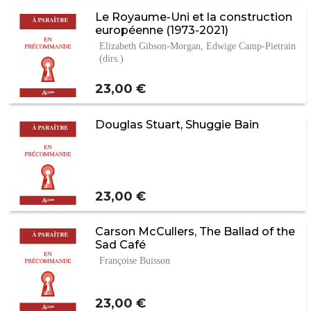
Le Royaume-Uni et la construction
européenne (1973-2021)
Elizabeth Gibson-Morgan, Edwige Camp-Pietrain
(dirs.)
Prix
23,00 €
Douglas Stuart, Shuggie Bain
Prix
23,00 €
Carson McCullers, The Ballad of the
Sad Café
Françoise Buisson
Prix
23,00 €