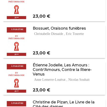
Prix
23,00 €
Bossuet, Oraisons funèbres
Christabelle Dieuaide , Eric Tourette
Prix
23,00 €
Étienne Jodelle, Les Amours :
Contr'Amours, Contre la Riere-
Venus
Anne Lemerre-Louërat , Nicolas Souhait
Prix
23,00 €
Christine de Pizan, Le Livre de la
Cité des dames