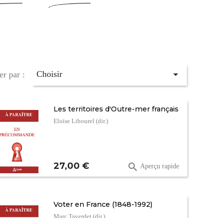

Choisir
er par :
Les territoires d'Outre-mer français
Eloïse Libourel (dir.)
Prix
27,00 €

Aperçu rapide
Voter en France (1848-1992)
Marc Taverdet (dir.)