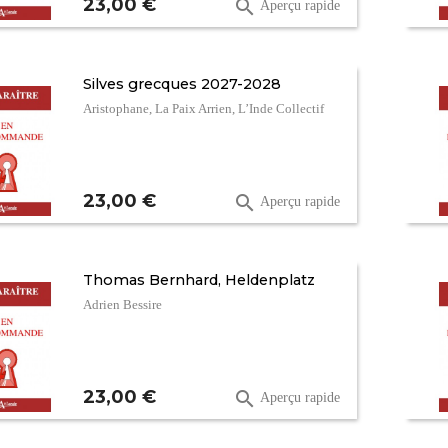
Prix
23,00 €

Aperçu rapide
Silves grecques 2027-2028
Aristophane, La Paix Arrien, L’Inde Collectif
Prix
23,00 €

Aperçu rapide
Thomas Bernhard, Heldenplatz
Adrien Bessire
Prix
23,00 €

Aperçu rapide