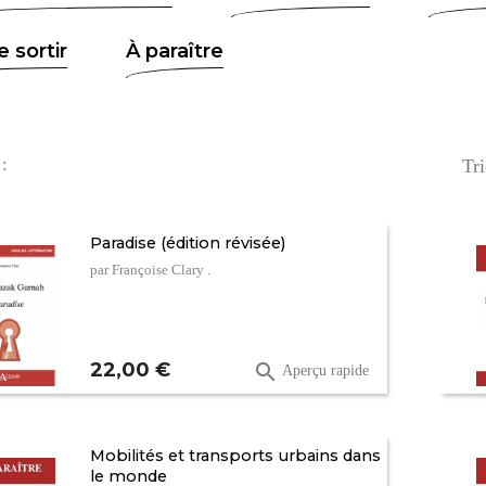
e sortir
À paraître
 :
Tri
Paradise (édition révisée)
par Françoise Clary .
Prix
22,00 €

Aperçu rapide
Mobilités et transports urbains dans
le monde