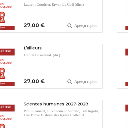
Laurent Coudrier, Erwan Le Goff (dirs.)
Prix
27,00 €

Aperçu rapide
L’ailleurs
Franck Bessonnat (dir.)
Prix
27,00 €

Aperçu rapide
Sciences humaines 2027-2028
Paulin Ismard, L'Evénement Socrate, Tim Ingold,
Une Brève Histoire des lignes Collectif