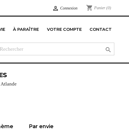
shopping_cart

Panier
(0)
Connexion
VIE
À PARAÎTRE
VOTRE COMPTE
CONTACT
edIn

ES
s Atlande
thème
Par envie