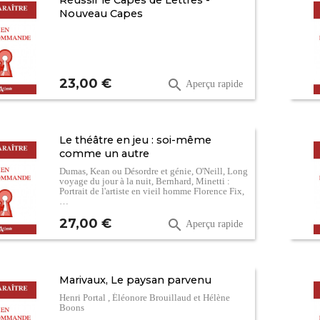
Réussir le Capes de Lettres -
Nouveau Capes
Prix
23,00 €

Aperçu rapide
Le théâtre en jeu : soi-même
comme un autre
Dumas, Kean ou Désordre et génie, O'Neill, Long
voyage du jour à la nuit, Bernhard, Minetti :
Portrait de l'artiste en vieil homme Florence Fix,
…
Prix
27,00 €

Aperçu rapide
Marivaux, Le paysan parvenu
Henri Portal , Éléonore Brouillaud et Hélène
Boons