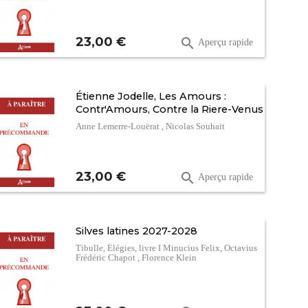
Prix
23,00 €

Aperçu rapide
Étienne Jodelle, Les Amours :
Contr'Amours, Contre la Riere-Venus
Anne Lemerre-Louërat , Nicolas Souhait
Prix
23,00 €

Aperçu rapide
Silves latines 2027-2028
Tibulle, Élégies, livre I Minucius Felix, Octavius
Frédéric Chapot , Florence Klein