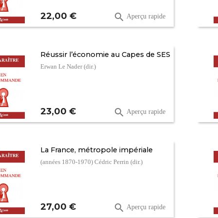
Prix
22,00 €

Aperçu rapide
Réussir l’économie au Capes de SES
Erwan Le Nader (dir.)
Prix
23,00 €

Aperçu rapide
La France, métropole impériale
(années 1870-1970) Cédric Perrin (dir.)
Prix
27,00 €

Aperçu rapide