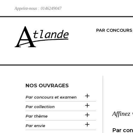
Appelez-nous :
0146249047
PAR CONCOURS
NOS OUVRAGES

Par concours et examen

Par collection
Affinez

Par thème

Par envie
Par co