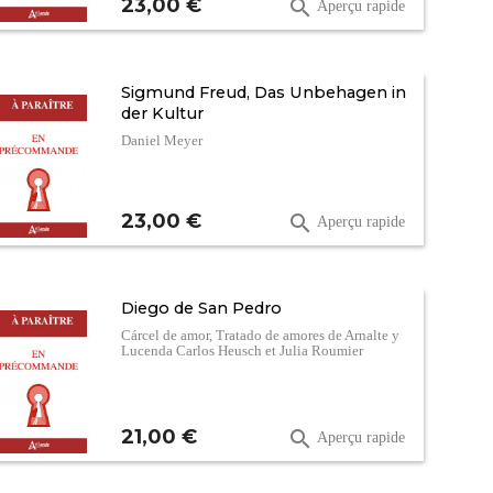
Prix
23,00 €

Aperçu rapide
Sigmund Freud, Das Unbehagen in
der Kultur
Daniel Meyer
Prix
23,00 €

Aperçu rapide
Diego de San Pedro
Cárcel de amor, Tratado de amores de Arnalte y
Lucenda Carlos Heusch et Julia Roumier
Prix
21,00 €

Aperçu rapide