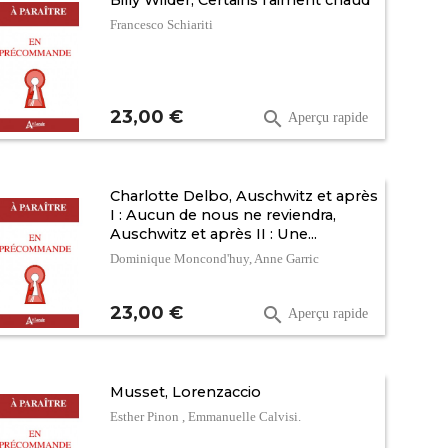
Billy Wilder, Certains l'aiment chaud
Francesco Schiariti
Prix
23,00 €

Aperçu rapide
Charlotte Delbo, Auschwitz et après
I : Aucun de nous ne reviendra,
Auschwitz et après II : Une...
Dominique Moncond'huy, Anne Garric
Prix
23,00 €

Aperçu rapide
Musset, Lorenzaccio
Esther Pinon , Emmanuelle Calvisi.