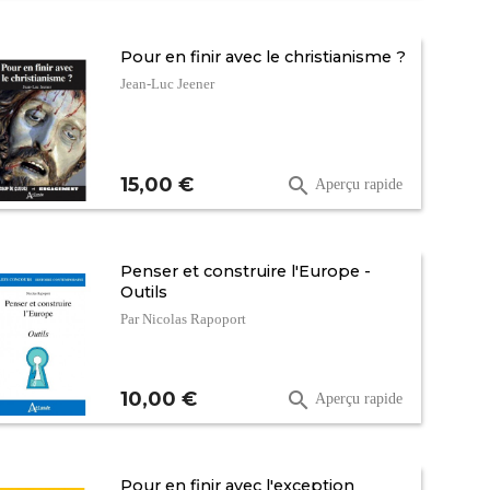
Pour en finir avec le christianisme ?
Jean-Luc Jeener
Prix
15,00 €

Aperçu rapide
Penser et construire l'Europe -
Outils
Par Nicolas Rapoport
Prix
10,00 €

Aperçu rapide
Pour en finir avec l'exception