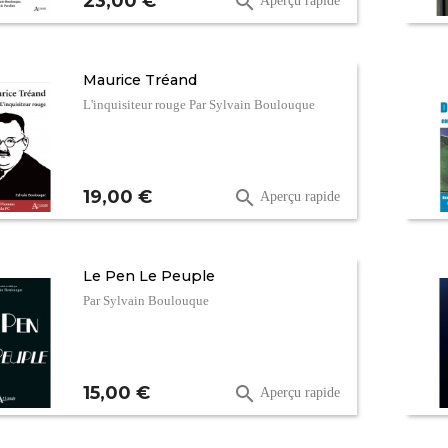
23,00 €

Aperçu rapide
Maurice Tréand
L'inquisiteur rouge Par Sylvain Boulouque
Prix
19,00 €

Aperçu rapide
Le Pen Le Peuple
Par Sylvain Boulouque
Prix
15,00 €

Aperçu rapide