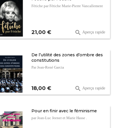
Fétiche par Fétiche Marie-Pierre Vancallement
Prix
21,00 €

Aperçu rapide
De l’utilité des zones d’ombre des
constitutions
Par Jean-René Garcia
Prix
18,00 €

Aperçu rapide
Pour en finir avec le féminisme
par Jean-Luc Jeener et Marie Hasse .