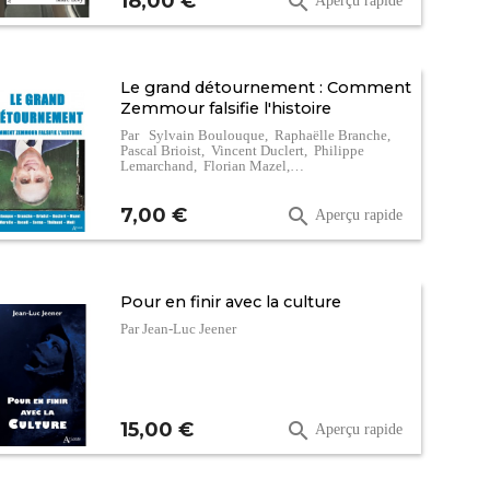
18,00 €

Aperçu rapide
Le grand détournement : Comment
Zemmour falsifie l'histoire
Par Sylvain Boulouque, Raphaëlle Branche,
Pascal Brioist, Vincent Duclert, Philippe
Lemarchand, Florian Mazel,…
Prix
7,00 €

Aperçu rapide
Pour en finir avec la culture
Par Jean-Luc Jeener
Prix
15,00 €

Aperçu rapide