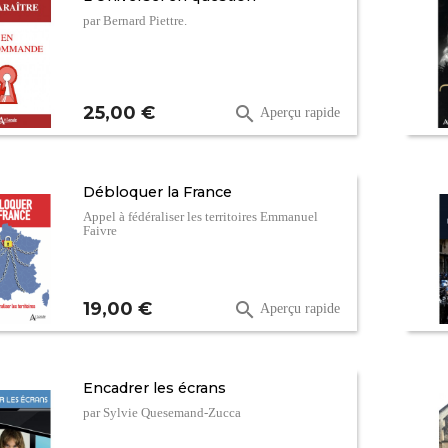
par Bernard Piettre.
Prix
25,00 €

Aperçu rapide
Débloquer la France
Appel à fédéraliser les territoires Emmanuel
Faivre
Prix
19,00 €

Aperçu rapide
Encadrer les écrans
par Sylvie Quesemand-Zucca