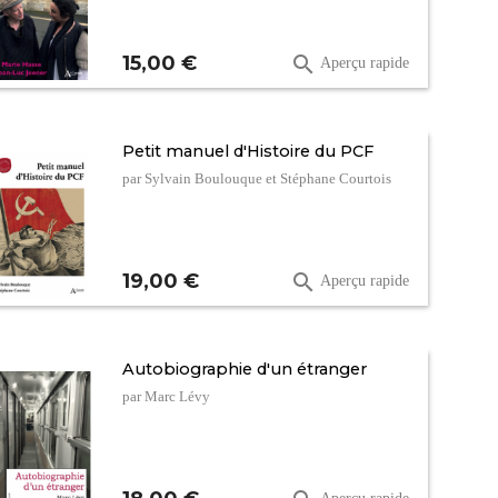
Prix
15,00 €

Aperçu rapide
Petit manuel d'Histoire du PCF
par Sylvain Boulouque et Stéphane Courtois
Prix
19,00 €

Aperçu rapide
Autobiographie d'un étranger
par Marc Lévy
Prix