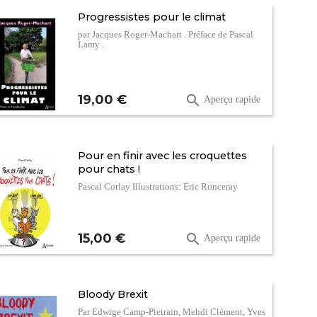
Progressistes pour le climat
par Jacques Roger-Machart . Préface de Pascal
Lamy .
Prix
19,00 €

Aperçu rapide
Pour en finir avec les croquettes
pour chats !
Pascal Corlay Illustrations: Éric Ronceray
Prix
15,00 €

Aperçu rapide
Bloody Brexit
Par Edwige Camp-Pietrain, Mehdi Clément, Yves