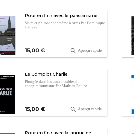
Pour en finir avec le parisianisme
Vivre et philosopher même à Arras Par Dominique
Catteau
Prix
15,00 €

Aperçu rapide
Le Complot Charlie
Plongée dans les eaux troubles du
conspirationnisme Par Mathieu Foulot
Prix
15,00 €

Aperçu rapide
Pour en finir avec la langue de