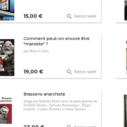
Prix
15,00 €

Aperçu rapide
Comment peut-on encore être
"marxiste" ?
par Denis Collin
Prix
19,00 €

Aperçu rapide
Brassens anarchiste
dirigé par Isabelle Felici avec la participation de
Frédéric Bories , Sylvain Boulouque , Pippo
Gurrieri , Cédric Perolini et Anne Steiner…
Prix