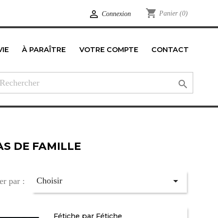
shopping_cart

Panier
(0)
Connexion
VIE
À PARAÎTRE
VOTRE COMPTE
CONTACT
edIn

AS DE FAMILLE

Choisir
er par :
Fétiche par Fétiche