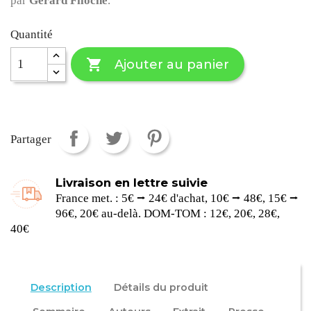
par
Gérard Filoche
.
Quantité

Ajouter au panier
Partager
Livraison en lettre suivie
France met. : 5€ ⭢ 24€ d'achat, 10€ ⭢ 48€, 15€ ⭢
96€, 20€ au-delà. DOM-TOM : 12€, 20€, 28€,
40€
Description
Détails du produit