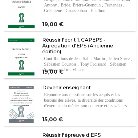
Antony , Bride, Brière-Guenoun , Fernandes ,
Gréhaigne , Grosstephan , Hautbout ,…
Prix
19,00 €
Réussir l'écrit 1. CAPEPS -
Agrégation d'EPS (Ancienne
édition)
Contributions de Jean Saint-Martin , Julien Sorez ,
Sébastien Courtois , Tony Froissard , Sébastien
Stumpp et Joris Vincent…
Prix
19,00 €
Devenir enseignant
Répondre aux questions sur les acquis et les
besoins des élèves, la diversité des conditions
d'exercice du métier, son contexte et les valeurs
qui…
Prix
15,00 €
Réussir l'épreuve d'EPS