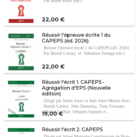
Par Julien Sorez (dir.)
Prix
22,00 €
Réussir l'épreuve écrite 1 du
CAPEPS (éd. 2026)
Réussir l'épreuve écrite 1 du CAPEPS (éd. 2026)
Par Benoît Caritey et Sébastien Stumpp (dir.)
Prix
22,00 €
Réussir l'écrit 1. CAPEPS -
Agrégation d'EPS (Nouvelle
édition)
Dirigé par Julien Sorez et Jean Saint-Martin Avec:
Benoît Caritey, Julie Demeslay, Tony Froissart,
Olivier Le Noé, Sébatien Stumpp et…
Prix
19,00 €
Réussir l'écrit 2. CAPEPS
Dirigé par Julien Moniotte Contributions de Brau-