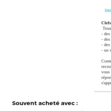
Des
Clef
Tous 
- des
- des
- des
- un 
Comme
recru
vous 
répon
s'app
Souvent acheté avec :