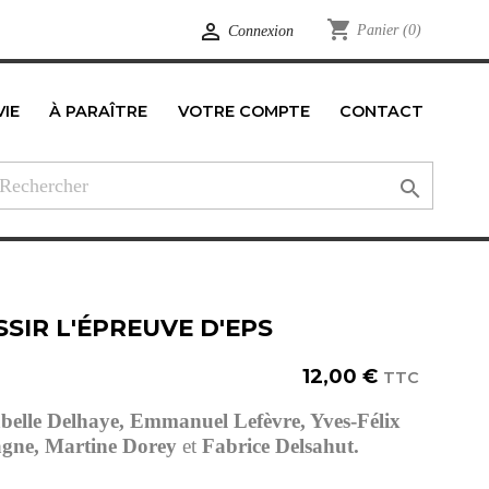
shopping_cart

Panier
(0)
Connexion
VIE
À PARAÎTRE
VOTRE COMPTE
CONTACT
edIn

SIR L'ÉPREUVE D'EPS
12,00 €
TTC
belle Delhaye, Emmanuel Lefèvre, Yves-Félix
gne, Martine Dorey
et
Fabrice Delsahut.