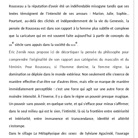
Rousseau a la réputation d’avoir été un indéfendable misogyne tandis que ses
textes témoignent de l’intensité de ses amours : Marion, Julie, Sophie…
Pourtant, au-delà des clichés et indépendemment de la vie du Genevois, la
pensée de Rousseau est dans son rapport à la femme plus subtile et complexe
que la caricature qui en est souvent faite aujourd’hui à partir de concepts du
e
e
xxi
siècle sans appuis dans la société du
xviii
.
Éric Zernik nous propose ici de décortiquer la pensée du philosophe pour
comprendre l’originalité de son rapport aux catégories du masculin et du
féminin. Pour Rousseau, si l’homme domine, la femme règne.
La
domination se déploie dans le monde extérieur. Non seulement elle s’exerce de
manière effective d’un être sur d’autres êtres, mais elle se marque de manière
immédiatement perceptible : c’est une force qui agit sur une autre force de
moindre intensité. À l’inverse, il y a dans le règne un pouvoir presque magique.
Un pouvoir sans pouvoir, en quelque sorte, et qui s’efface pour mieux s’affirmer,
dans le seul milieu qui est le sien, l’intimité, là où la frontière entre extériorité
et intériorité, entre immanence et transcendance, identité et altérité
s’estompe.
Dans le sillage
La Métaphysique des sexes
de Sylviane
Agacinski
, l’ouvrage