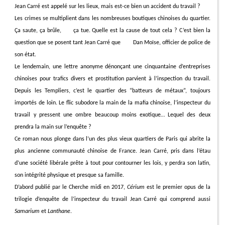
Jean Carré est appelé sur les lieux, mais est-ce bien un accident du travail ?
Les crimes se multiplient dans les nombreuses boutiques chinoises du quartier.
Ça saute, ça brûle,
ça tue. Quelle est la cause de tout cela ? C’est bien la
question que se posent tant Jean Carré que
Dan Moïse, officier de police de
son état.
Le lendemain, une lettre anonyme dénonçant une cinquantaine d’entreprises
chinoises pour trafics divers et prostitution parvient à l’inspection du travail.
Depuis les Templiers, c’est le quartier des “batteurs de métaux”, toujours
importés de loin. Le flic subodore la main de la mafia chinoise, l’inspecteur du
travail y pressent une ombre beaucoup moins exotique… Lequel des deux
prendra la main sur l’enquête ?
Ce roman nous plonge dans l’un des plus vieux quartiers de Paris qui abrite la
plus ancienne communauté chinoise de France. Jean Carré, pris dans l’étau
d’une société libérale prête à tout pour contourner les lois, y perdra son latin,
son intégrité physique et presque sa famille.
D’abord publié par le Cherche midi en 2017,
Cérium
est le premier opus de la
trilogie d’enquête de l’inspecteur du travail Jean Carré qui comprend aussi
Samarium
et
Lanthane
.