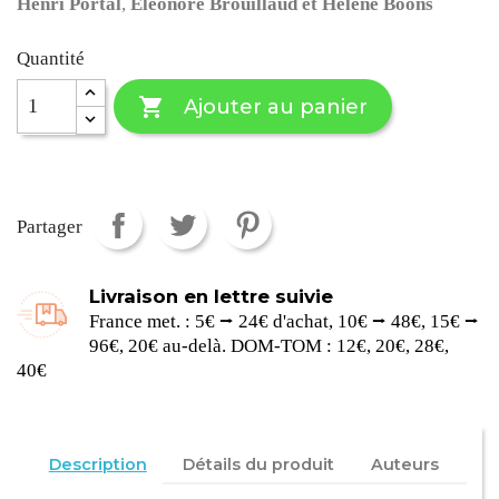
Henri Portal
,
Éléonore Brouillaud
et Hélène Boons
Quantité

Ajouter au panier
Partager
Livraison en lettre suivie
France met. : 5€ ⭢ 24€ d'achat, 10€ ⭢ 48€, 15€ ⭢
96€, 20€ au-delà. DOM-TOM : 12€, 20€, 28€,
40€
Description
Détails du produit
Auteurs