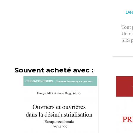
Des
Tout 
Un ou
SES p
Souvent acheté avec :