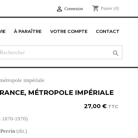
shopping_cart

Panier
(0)
Connexion
VIE
À PARAÎTRE
VOTRE COMPTE
CONTACT
edIn

métropole impériale
FRANCE, MÉTROPOLE IMPÉRIALE
27,00 €
TTC
s 1870-1970)
 Perrin
(dir.)