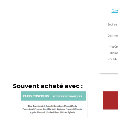
Des
Tout ce 
Comme 
- Repèr
- Thèm
- Outils
Souvent acheté avec :