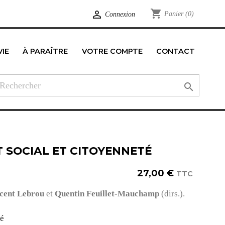
shopping_cart

Panier
(0)
Connexion
VIE
À PARAÎTRE
VOTRE COMPTE
CONTACT
edIn

 SOCIAL ET CITOYENNETÉ
27,00 €
TTC
cent Lebrou
et
Quentin Feuillet-Mauchamp
(dirs.).
té