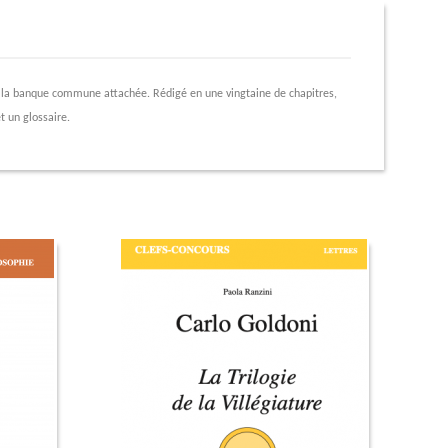
 la banque commune attachée. Rédigé en une vingtaine de chapitres,
t un glossaire.