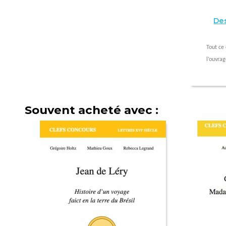
Des
Tout ce
l’ouvra
Souvent acheté avec :