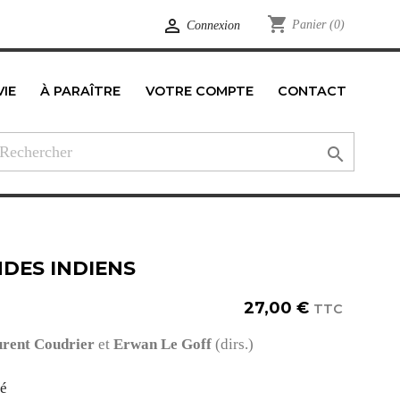
shopping_cart

Panier
(0)
Connexion
VIE
À PARAÎTRE
VOTRE COMPTE
CONTACT
edIn

DES INDIENS
27,00 €
TTC
rent Coudrier
et
Erwan Le Goff
(dirs.)
té