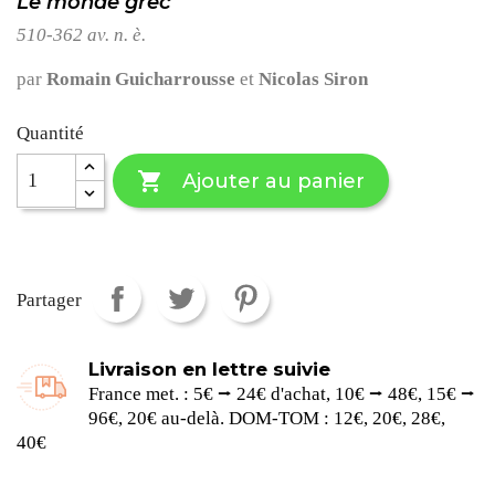
Le monde grec
510-362 av. n. è.
par
Romain Guicharrousse
et
Nicolas Siron
Quantité

Ajouter au panier
Partager
Livraison en lettre suivie
France met. : 5€ ⭢ 24€ d'achat, 10€ ⭢ 48€, 15€ ⭢
96€, 20€ au-delà. DOM-TOM : 12€, 20€, 28€,
40€