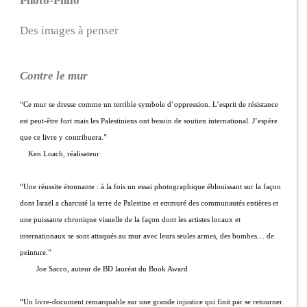
Photo-Philo
Des images à penser
Contre le mur
“Ce mur se dresse comme un terrible symbole d’oppression. L’esprit de résistance
est peut-être fort mais les Palestiniens ont besoin de soutien international. J’espère
que ce livre y contribuera.”
Ken Loach, réalisateur
“Une réussite étonnante : à la fois un essai photographique éblouissant sur la façon
dont Israël a charcuté la terre de Palestine et emmuré des communautés entières et
une puissante chronique visuelle de la façon dont les artistes locaux et
internationaux se sont attaqués au mur avec leurs seules armes, des bombes… de
peinture.”
Joe Sacco, auteur de BD lauréat du Book Award
“Un livre-document remarquable sur une grande injustice qui finit par se retourner