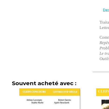
Des
Trait
Lettr
Comme
Repè
Prob
Le tr
Outil
Souvent acheté avec :