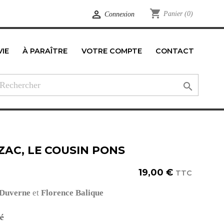
shopping_cart

Panier
(0)
Connexion
VIE
À PARAÎTRE
VOTRE COMPTE
CONTACT
edIn

ZAC, LE COUSIN PONS
19,00 €
TTC
 Duverne
et
Florence Balique
té