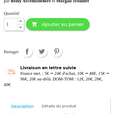
par
Rémy Arcemisbéhère
et
Morgan Trouillet
Quantité

Ajouter au panier
Partager
Livraison en lettre suivie
France met. : 5€ ⭢ 24€ d'achat, 10€ ⭢ 48€, 15€ ⭢
96€, 20€ au-delà. DOM-TOM : 12€, 20€, 28€,
40€
Description
Détails du produit