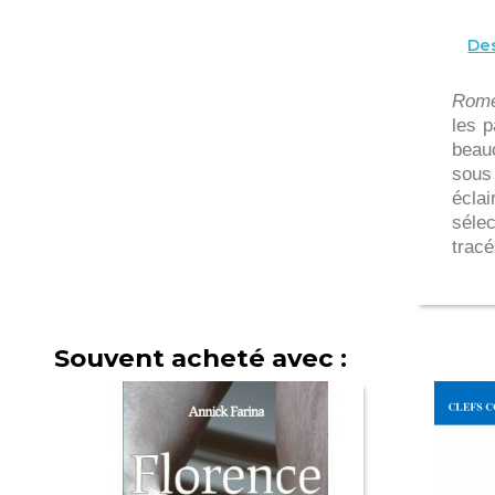
Des
Rom
les p
beauc
sous 
éclai
sélec
tracé
Souvent acheté avec :