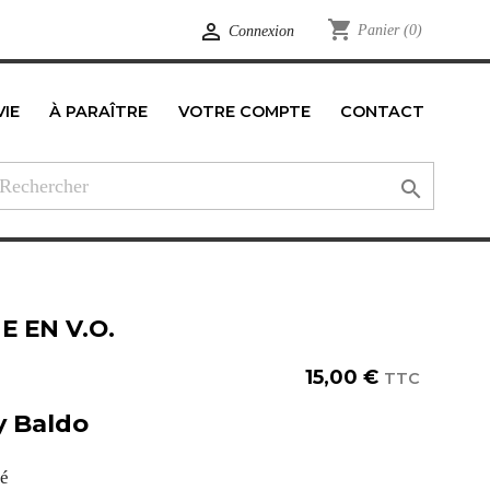
shopping_cart

Panier
(0)
Connexion
VIE
À PARAÎTRE
VOTRE COMPTE
CONTACT
edIn

 EN V.O.
15,00 €
TTC
y Baldo
té