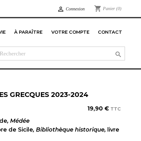
shopping_cart

Panier
(0)
Connexion
VIE
À PARAÎTRE
VOTRE COMPTE
CONTACT
edIn

VES GRECQUES 2023-2024
19,90 €
TTC
ide
, Médée
re de Sicile
, Bibliothèque historique,
livre