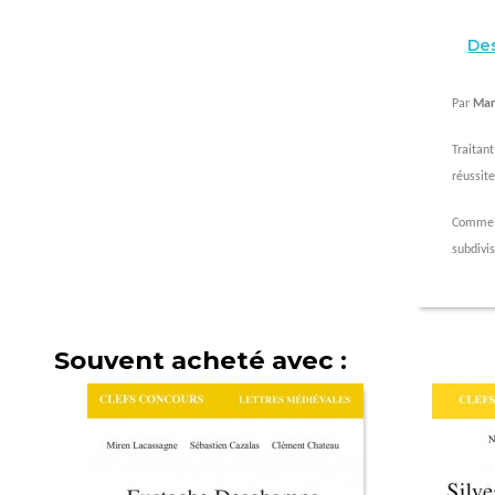
Des
Par
Mar
Traitant
réussit
Comme 
subdivi
Souvent acheté avec :