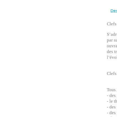
Des
Clefs
S’adr
par s
ouvra
des t
l’évo
Clefs
Tous 
- des
- le 
- des
- des