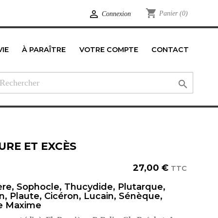
shopping_cart

Panier
(0)
Connexion
VIE
À PARAÎTRE
VOTRE COMPTE
CONTACT
edIn

URE ET EXCÈS
27,00 €
TTC
e, Sophocle, Thucydide, Plutarque,
n, Plaute, Cicéron, Lucain, Sénèque,
e Maxime