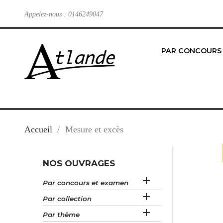
Appelez-nous :
0146249047
PAR CONCOURS
Accueil
Mesure et excès
NOS OUVRAGES

Par concours et examen

Par collection

Par thème