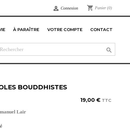
shopping_cart

Panier
(0)
Connexion
VIE
À PARAÎTRE
VOTRE COMPTE
CONTACT
edIn

OLES BOUDDHISTES
19,00 €
TTC
anuel Lair
té