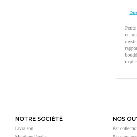
Des
Petite
en une
mystiq
rappo
bouddh
explic
NOTRE SOCIÉTÉ
NOS OU
Livraison
Par collectio
Mentions légales
Par concour