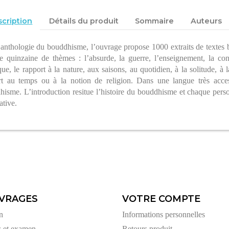
cription
Détails du produit
Sommaire
Auteurs
 anthologie du bouddhisme, l’ouvrage propose 1000 extraits de textes b
 quinzaine de thèmes : l’absurde, la guerre, l’enseignement, la consci
ue, le rapport à la nature, aux saisons, au quotidien, à la solitude, à la
rt au temps ou à la notion de religion. Dans une langue très access
isme. L’introduction resitue l’histoire du bouddhisme et chaque person
ative.
VRAGES
VOTRE COMPTE
n
Informations personnelles
s et examen
Retours produit