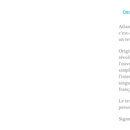
Des
Atlan
c'est
un te
Origi
révol
l'ouv
simpl
l'int
singu
franç
Le te
perso
Signe