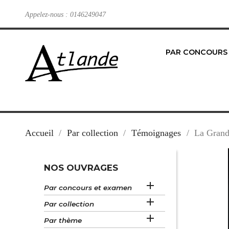
Appelez-nous :
0146249047
PAR CONCOURS
Accueil
Par collection
Témoignages
La Grand
NOS OUVRAGES

Par concours et examen

Par collection

Par thème