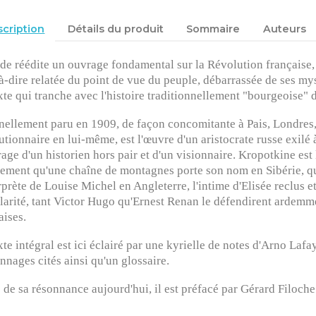
cription
Détails du produit
Sommaire
Auteurs
de réédite un ouvrage fondamental sur la Révolution française, 
-à-dire relatée du point de vue du peuple, débarrassée de ses mysti
xte qui tranche avec l'histoire traditionnellement "bourgeoise" 
nellement paru en 1909, de façon concomitante à Pais, Londres,
utionnaire en lui-même, est l'œuvre d'un aristocrate russe exilé
rage d'un historien hors pair et d'un visionnaire. Kropotkine es
ement qu'une chaîne de montagnes porte son nom en Sibérie, qu'i
erprète de Louise Michel en Angleterre, l'intime d'Elisée reclus 
larité, tant Victor Hugo qu'Ernest Renan le défendirent ardemmen
aises.
xte intégral est ici éclairé par une kyrielle de notes d'Arno L
nnages cités ainsi qu'un glossaire.
 de sa résonnance aujourd'hui, il est préfacé par Gérard Filoche