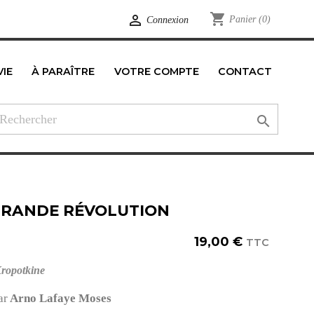
shopping_cart

Panier
(0)
Connexion
VIE
À PARAÎTRE
VOTRE COMPTE
CONTACT
edIn

GRANDE RÉVOLUTION
19,00 €
TTC
Kropotkine
ar
Arno Lafaye Moses