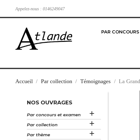
Appelez-nous :
0146249047
PAR CONCOURS
Accueil
Par collection
Témoignages
La Grand
NOS OUVRAGES

Par concours et examen

Par collection

Par thème