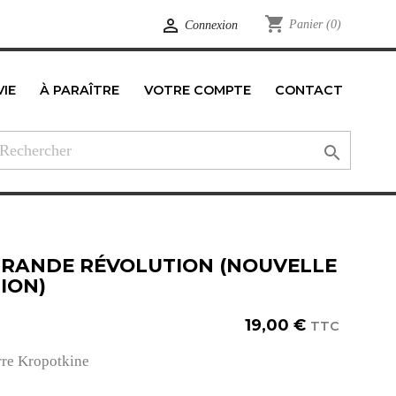
shopping_cart

Panier
(0)
Connexion
VIE
À PARAÎTRE
VOTRE COMPTE
CONTACT
edIn

GRANDE RÉVOLUTION (NOUVELLE
ION)
19,00 €
TTC
rre Kropotkine