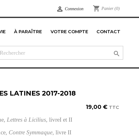
shopping_cart

Panier
(0)
Connexion
VIE
À PARAÎTRE
VOTRE COMPTE
CONTACT
edIn

ES LATINES 2017-2018
19,00 €
TTC
ue,
Lettres à Licilius
, livreI et II
nce,
Contre Symmaque
, livre II