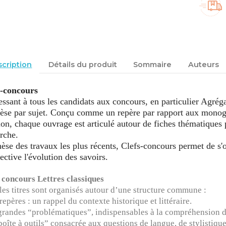
cription
Détails du produit
Sommaire
Auteurs
s-concours
essant à tous les candidats aux concours, en particulier Agr
èse par sujet. Conçu comme un repère par rapport aux monog
ion, chaque ouvrage est articulé autour de fiches thématiques p
rche.
èse des travaux les plus récents, Clefs-concours permet de s'o
ective l'évolution des savoirs.
 concours Lettres classiques
les titres sont organisés autour d’une structure commune :
 repères : un rappel du contexte historique et littéraire.
 grandes “problématiques”, indispensables à la compréhension d
“boîte à outils” consacrée aux questions de langue, de stylistiqu