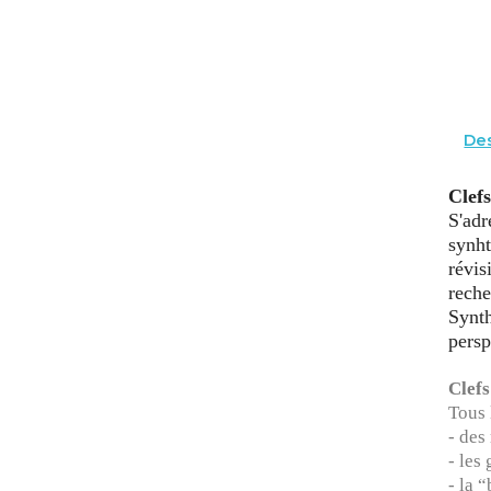
Des
Clef
S'adr
synht
révis
reche
Synth
persp
Clefs
Tous 
- des
- les
- la 