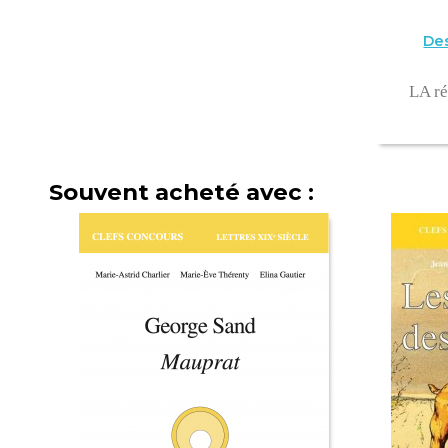
Des
LA ré
Souvent acheté avec :