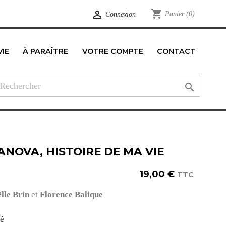
shopping_cart

Panier
(0)
Connexion
VIE
À PARAÎTRE
VOTRE COMPTE
CONTACT
edIn

ANOVA, HISTOIRE DE MA VIE
19,00 €
TTC
lle Brin
et
Florence Balique
té