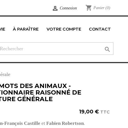
shopping_cart

Panier
(0)
Connexion
VIE
À PARAÎTRE
VOTRE COMPTE
CONTACT
edIn

érale
 MOTS DES ANIMAUX -
TIONNAIRE RAISONNÉ DE
TURE GÉNÉRALE
19,00 €
TTC
n-François Castille
et
Fabien Robertson
.