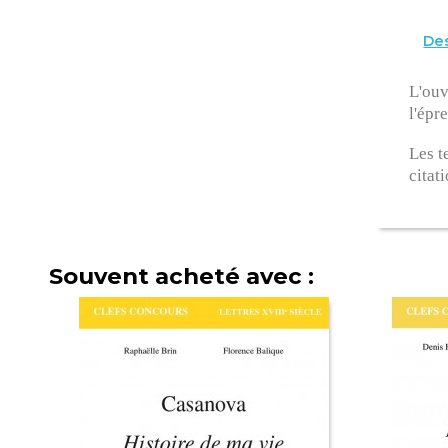
Des
L'ouv
l'épr
Les t
citati
Souvent acheté avec :