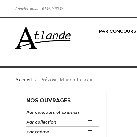
Appelez-nous :
0146249047
PAR CONCOURS
Accueil
Prévost, Manon Lescaut
NOS OUVRAGES

Par concours et examen

Par collection

Par thème