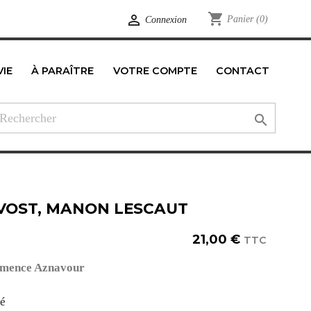
shopping_cart

Panier
(0)
Connexion
VIE
À PARAÎTRE
VOTRE COMPTE
CONTACT
edIn

VOST, MANON LESCAUT
21,00 €
TTC
mence Aznavour
té