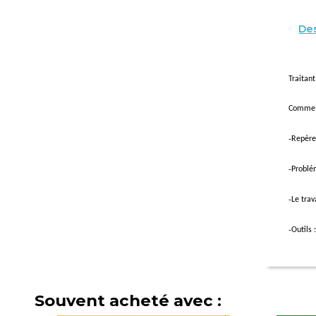
Des
Traitan
Comme 
-
Repères
-
Problé
-
Le trav
-
Outils 
Souvent acheté avec :