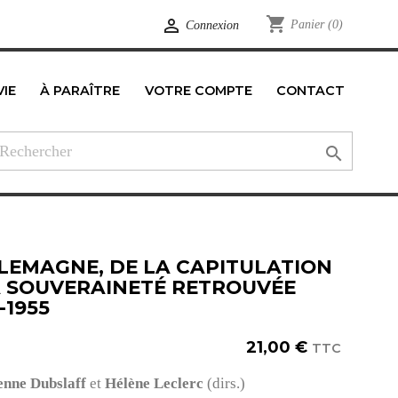
shopping_cart

Panier
(0)
Connexion
VIE
À PARAÎTRE
VOTRE COMPTE
CONTACT
edIn

LLEMAGNE, DE LA CAPITULATION
A SOUVERAINETÉ RETROUVÉE
-1955
21,00 €
TTC
enne Dubslaff
et
Hélène Leclerc
(dirs.)