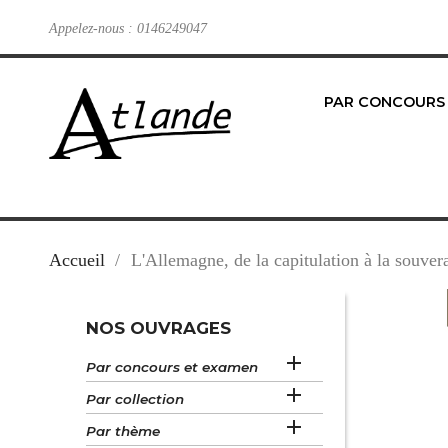
Appelez-nous :
0146249047
PAR CONCOURS
Accueil
L'Allemagne, de la capitulation à la souve
NOS OUVRAGES

Par concours et examen

Par collection

Par thème