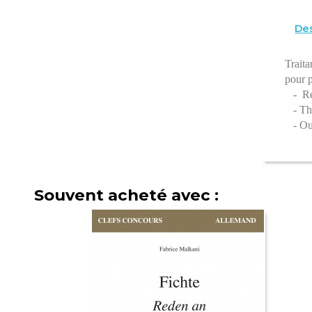
Des
Traita
pour 
- Rep
- Thè
- Outi
Souvent acheté avec :