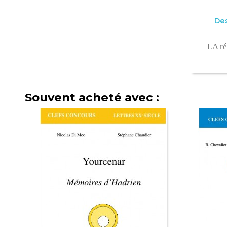
Des
LA ré
Souvent acheté avec :