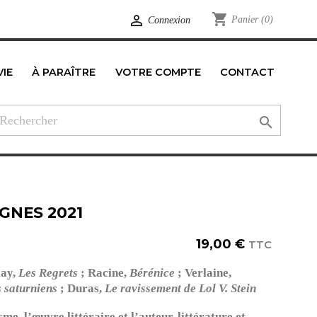
shopping_cart

Panier
(0)
Connexion
VIE
À PARAÎTRE
VOTRE COMPTE
CONTACT
edIn

GNES 2021
19,00 €
TTC
lay,
Les Regrets
; Racine,
Bérénice
; Verlaine,
 saturniens
; Duras,
Le ravissement de Lol V. Stein
sme, l’œuvre littéraire et l’auteur, littérature et