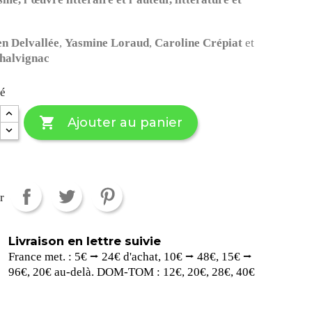
en Delvallée
,
Yasmine Loraud
,
Caroline Crépiat
et
Chalvignac
té

Ajouter au panier
r
Livraison en lettre suivie
France met. : 5€ ⭢ 24€ d'achat, 10€ ⭢ 48€, 15€ ⭢
96€, 20€ au-delà. DOM-TOM : 12€, 20€, 28€, 40€