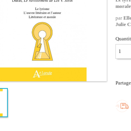
morale
par
Ell
Julie 
Quanti
Partage