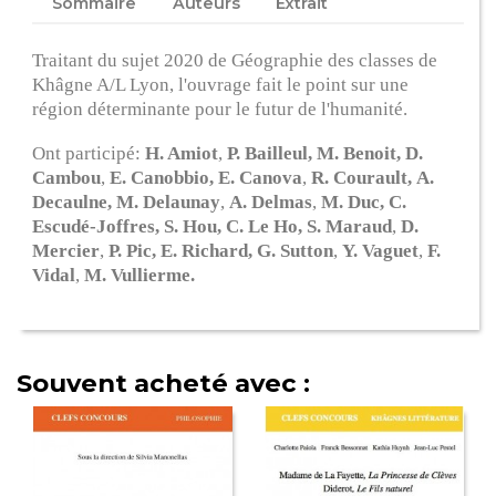
Sommaire
Auteurs
Extrait
Traitant du sujet 2020 de Géographie des classes de
Khâgne A/L Lyon, l'ouvrage fait le point sur une
région déterminante pour le futur de l'humanité.
Ont participé:
H. Amiot
,
P. Bailleul,
M. Benoit,
D.
Cambou
,
E. Canobbio,
E. Canova
,
R. Courault,
A.
Decaulne,
M. Delaunay
,
A. Delmas
,
M. Duc,
C.
Escudé-Joffres,
S. Hou, C. Le Ho,
S. Maraud
,
D.
Mercier
,
P. Pic,
E. Richard,
G. Sutton
,
Y. Vaguet
,
F.
Vidal
,
M. Vullierme.
Souvent acheté avec :